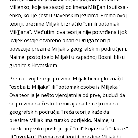
Miljenko, koje se sastoji od imena Mil(j)an i sufiksa -
enko, koji je čest u slavenskim jezicima. Prema ovoj
teoriji, prezime Miljak bi značilo "sin ili potomak
Mil(j)ana". Međutim, ova teorija nije potvrđena i još
uvijek ostaje otvoreno pitanje.Druga teorija
povezuje prezime Miljak s geografskim područjem.
Naime, postoji selo Miljaki u zapadnoj Bosni, blizu
granice s Hrvatskom.
Prema ovoj teoriji, prezime Miljak bi moglo značiti
"osoba iz Miljaka" ili "potomak osobe iz Miljaka".
Ova teorija je nešto vjerojatnija od prve, budući da
se prezimena često formiraju na temelju imena
geografskih područja.Treća teorija kaže da
prezime Miljak ima tursko porijeklo. Naime, u
turskom jeziku postoji riječ "mil" koja znači "sladak"
ili "ugodan". Prema ovoj teoriji, prezime Miljak bi