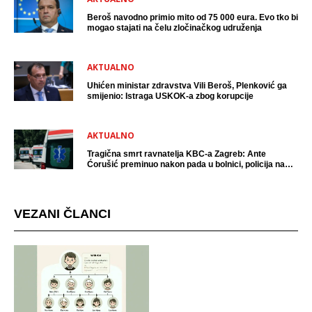
Beroš navodno primio mito od 75 000 eura. Evo tko bi
mogao stajati na čelu zločinačkog udruženja
AKTUALNO
Uhićen ministar zdravstva Vili Beroš, Plenković ga
smijenio: Istraga USKOK-a zbog korupcije
AKTUALNO
Tragična smrt ravnatelja KBC-a Zagreb: Ante
Ćorušić preminuo nakon pada u bolnici, policija na
mjestu događaja
VEZANI ČLANCI