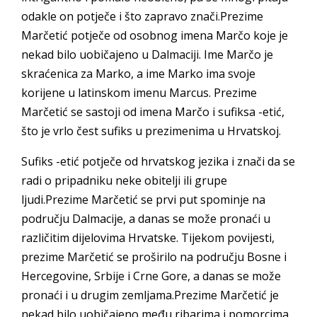
odakle on potječe i što zapravo znači.Prezime
Marčetić potječe od osobnog imena Marčo koje je
nekad bilo uobičajeno u Dalmaciji. Ime Marčo je
skraćenica za Marko, a ime Marko ima svoje
korijene u latinskom imenu Marcus. Prezime
Marčetić se sastoji od imena Marčo i sufiksa -etić,
što je vrlo čest sufiks u prezimenima u Hrvatskoj.
Sufiks -etić potječe od hrvatskog jezika i znači da se
radi o pripadniku neke obitelji ili grupe
ljudi.Prezime Marčetić se prvi put spominje na
području Dalmacije, a danas se može pronaći u
različitim dijelovima Hrvatske. Tijekom povijesti,
prezime Marčetić se proširilo na području Bosne i
Hercegovine, Srbije i Crne Gore, a danas se može
pronaći i u drugim zemljama.Prezime Marčetić je
nekad bilo uobičajeno među ribarima i pomorcima