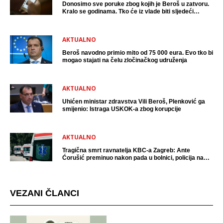
Donosimo sve poruke zbog kojih je Beroš u zatvoru.
Kralo se godinama. Tko će iz vlade biti sljedeći
uhićen?
AKTUALNO
Beroš navodno primio mito od 75 000 eura. Evo tko bi
mogao stajati na čelu zločinačkog udruženja
AKTUALNO
Uhićen ministar zdravstva Vili Beroš, Plenković ga
smijenio: Istraga USKOK-a zbog korupcije
AKTUALNO
Tragična smrt ravnatelja KBC-a Zagreb: Ante
Ćorušić preminuo nakon pada u bolnici, policija na
mjestu događaja
VEZANI ČLANCI