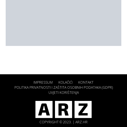
IMPRESSUM
KOLAČIĆI
KONTAKT
POLITIKA PRIVATNOSTI I ZAŠTITA OSOBNIH PODATAKA (GDPR)
UVJETI KORIŠTENJA
COPYRIGHT © 2023. | ARZ.HR