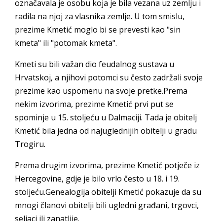
označavala je osobu koja je bila vezana uz zemlju i
radila na njoj za vlasnika zemlje. U tom smislu,
prezime Kmetić moglo bi se prevesti kao "sin
kmeta" ili "potomak kmeta".
Kmeti su bili važan dio feudalnog sustava u
Hrvatskoj, a njihovi potomci su često zadržali svoje
prezime kao uspomenu na svoje pretke.Prema
nekim izvorima, prezime Kmetić prvi put se
spominje u 15. stoljeću u Dalmaciji. Tada je obitelj
Kmetić bila jedna od najuglednijih obitelji u gradu
Trogiru.
Prema drugim izvorima, prezime Kmetić potječe iz
Hercegovine, gdje je bilo vrlo često u 18. i 19.
stoljeću.Genealogija obitelji Kmetić pokazuje da su
mnogi članovi obitelji bili ugledni građani, trgovci,
seljaci ili zanatlije.