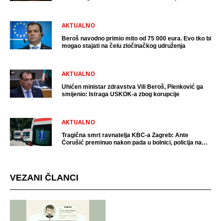
uhićen?
AKTUALNO
Beroš navodno primio mito od 75 000 eura. Evo tko bi
mogao stajati na čelu zločinačkog udruženja
AKTUALNO
Uhićen ministar zdravstva Vili Beroš, Plenković ga
smijenio: Istraga USKOK-a zbog korupcije
AKTUALNO
Tragična smrt ravnatelja KBC-a Zagreb: Ante
Ćorušić preminuo nakon pada u bolnici, policija na
mjestu događaja
VEZANI ČLANCI