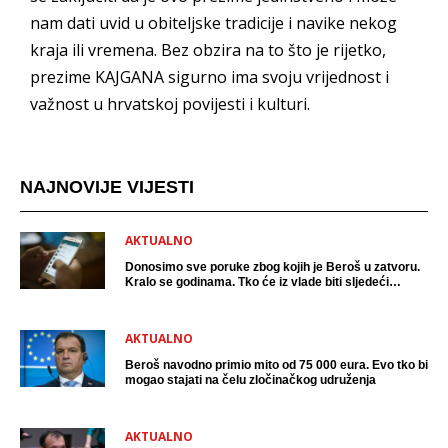
nam dati uvid u obiteljske tradicije i navike nekog
kraja ili vremena. Bez obzira na to što je rijetko,
prezime KAJGANA sigurno ima svoju vrijednost i
važnost u hrvatskoj povijesti i kulturi.
NAJNOVIJE VIJESTI
AKTUALNO
Donosimo sve poruke zbog kojih je Beroš u zatvoru.
Kralo se godinama. Tko će iz vlade biti sljedeći
uhićen?
AKTUALNO
Beroš navodno primio mito od 75 000 eura. Evo tko bi
mogao stajati na čelu zločinačkog udruženja
AKTUALNO