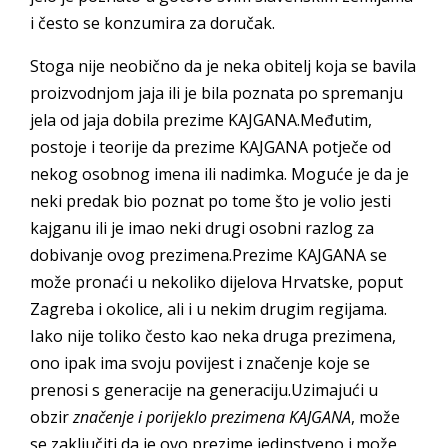
i često se konzumira za doručak.
Stoga nije neobično da je neka obitelj koja se bavila
proizvodnjom jaja ili je bila poznata po spremanju
jela od jaja dobila prezime KAJGANA.Međutim,
postoje i teorije da prezime KAJGANA potječe od
nekog osobnog imena ili nadimka. Moguće je da je
neki predak bio poznat po tome što je volio jesti
kajganu ili je imao neki drugi osobni razlog za
dobivanje ovog prezimena.Prezime KAJGANA se
može pronaći u nekoliko dijelova Hrvatske, poput
Zagreba i okolice, ali i u nekim drugim regijama.
Iako nije toliko često kao neka druga prezimena,
ono ipak ima svoju povijest i značenje koje se
prenosi s generacije na generaciju.Uzimajući u
obzir
značenje i porijeklo prezimena KAJGANA
, može
se zaključiti da je ovo prezime jedinstveno i može