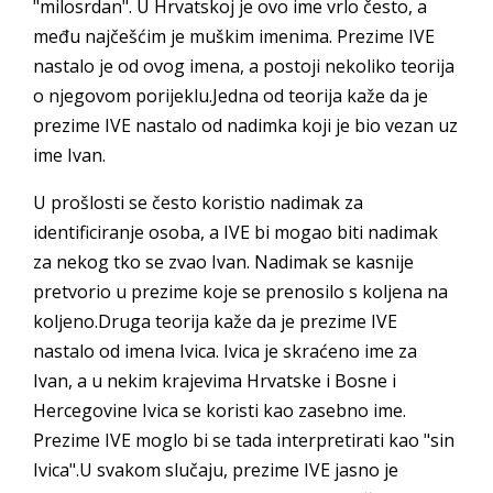
"milosrdan". U Hrvatskoj je ovo ime vrlo često, a
među najčešćim je muškim imenima. Prezime IVE
nastalo je od ovog imena, a postoji nekoliko teorija
o njegovom porijeklu.Jedna od teorija kaže da je
prezime IVE nastalo od nadimka koji je bio vezan uz
ime Ivan.
U prošlosti se često koristio nadimak za
identificiranje osoba, a IVE bi mogao biti nadimak
za nekog tko se zvao Ivan. Nadimak se kasnije
pretvorio u prezime koje se prenosilo s koljena na
koljeno.Druga teorija kaže da je prezime IVE
nastalo od imena Ivica. Ivica je skraćeno ime za
Ivan, a u nekim krajevima Hrvatske i Bosne i
Hercegovine Ivica se koristi kao zasebno ime.
Prezime IVE moglo bi se tada interpretirati kao "sin
Ivica".U svakom slučaju, prezime IVE jasno je