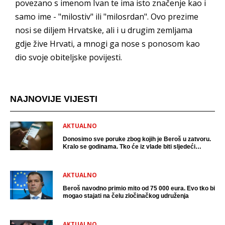
povezano s imenom Ivan te ima isto značenje kao i
samo ime - "milostiv" ili "milosrdan". Ovo prezime
nosi se diljem Hrvatske, ali i u drugim zemljama
gdje žive Hrvati, a mnogi ga nose s ponosom kao
dio svoje obiteljske povijesti.
NAJNOVIJE VIJESTI
AKTUALNO
Donosimo sve poruke zbog kojih je Beroš u zatvoru.
Kralo se godinama. Tko će iz vlade biti sljedeći
uhićen?
AKTUALNO
Beroš navodno primio mito od 75 000 eura. Evo tko bi
mogao stajati na čelu zločinačkog udruženja
AKTUALNO