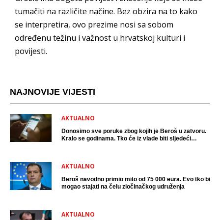
tumačiti na različite načine. Bez obzira na to kako
se interpretira, ovo prezime nosi sa sobom
određenu težinu i važnost u hrvatskoj kulturi i
povijesti.
NAJNOVIJE VIJESTI
AKTUALNO
Donosimo sve poruke zbog kojih je Beroš u zatvoru.
Kralo se godinama. Tko će iz vlade biti sljedeći
uhićen?
AKTUALNO
Beroš navodno primio mito od 75 000 eura. Evo tko bi
mogao stajati na čelu zločinačkog udruženja
AKTUALNO