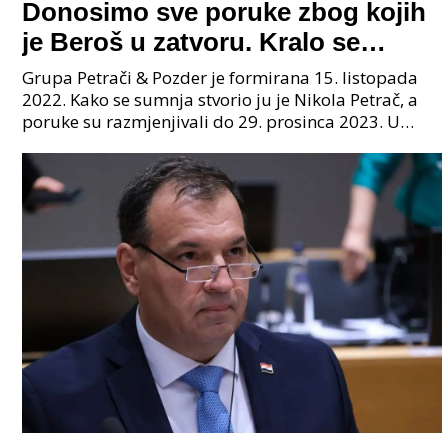
Donosimo sve poruke zbog kojih
je Beroš u zatvoru. Kralo se
godinama. Tko će iz vlade biti
Grupa Petrači & Pozder je formirana 15. listopada
sljedeći uhićen?
2022. Kako se sumnja stvorio ju je Nikola Petrač, a
poruke su razmjenjivali do 29. prosinca 2023. U
grupi je bilo 4 osobe: jedan je bio "Tata", drugi