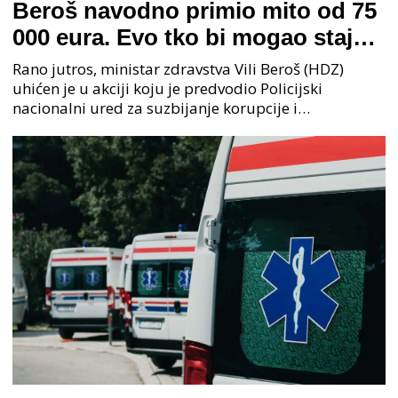
Beroš navodno primio mito od 75
000 eura. Evo tko bi mogao stajati
na čelu zločinačkog udruženja
Rano jutros, ministar zdravstva Vili Beroš (HDZ)
uhićen je u akciji koju je predvodio Policijski
nacionalni ured za suzbijanje korupcije i
organiziranog kriminaliteta (PNUSKOK). Prema
priopćenju USKOK