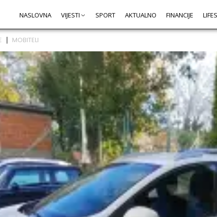
NASLOVNA
VIJESTI
SPORT
AKTUALNO
FINANCIJE
LIFE