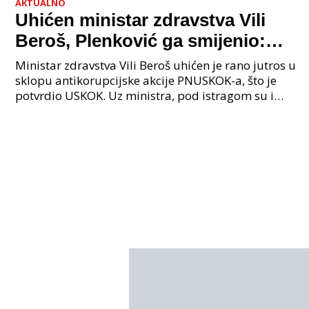
AKTUALNO
Uhićen ministar zdravstva Vili
Beroš, Plenković ga smijenio:
Istraga USKOK-a zbog korupcije
Ministar zdravstva Vili Beroš uhićen je rano jutros u
sklopu antikorupcijske akcije PNUSKOK-a, što je
potvrdio USKOK. Uz ministra, pod istragom su i
nekoliko visokopozicioniranih liječnika, uključujuć