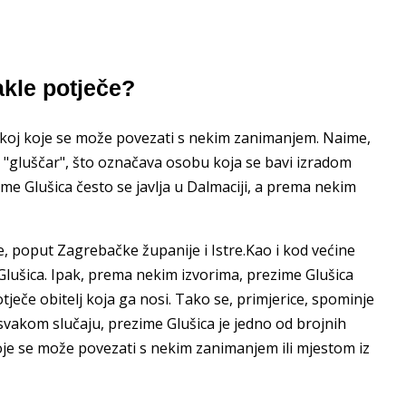
kle potječe?
skoj koje se može povezati s nekim zanimanjem. Naime,
i "gluščar", što označava osobu koja se bavi izradom
me Glušica često se javlja u Dalmaciji, a prema nekim
, poput Zagrebačke županije i Istre.Kao i kod većine
Glušica. Ipak, prema nekim izvorima, prezime Glušica
ječe obitelj koja ga nosi. Tako se, primjerice, spominje
 svakom slučaju, prezime Glušica je jedno od brojnih
oje se može povezati s nekim zanimanjem ili mjestom iz