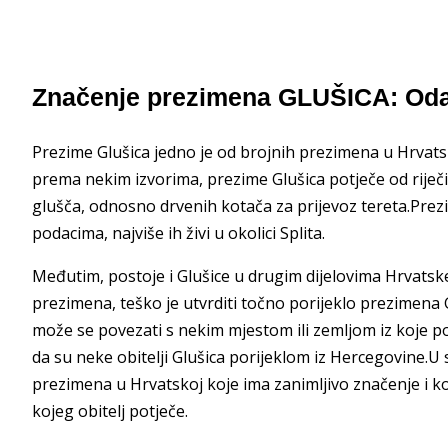
Značenje prezimena GLUŠICA: Oda
Prezime Glušica jedno je od brojnih prezimena u Hrvat
prema nekim izvorima, prezime Glušica potječe od riječ
glušča, odnosno drvenih kotača za prijevoz tereta.Prezi
podacima, najviše ih živi u okolici Splita.
Međutim, postoje i Glušice u drugim dijelovima Hrvatske
prezimena, teško je utvrditi točno porijeklo prezimena 
može se povezati s nekim mjestom ili zemljom iz koje pot
da su neke obitelji Glušica porijeklom iz Hercegovine.U
prezimena u Hrvatskoj koje ima zanimljivo značenje i k
kojeg obitelj potječe.