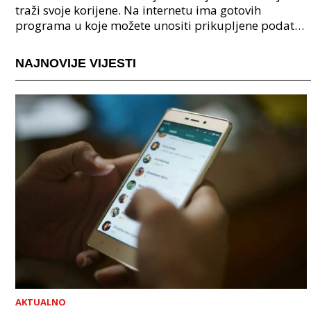
traži svoje korijene. Na internetu ima gotovih
programa u koje možete unositi prikupljene podatke
o svojoj obitelji, užoj i široj rodbini, nakon čeg
NAJNOVIJE VIJESTI
AKTUALNO