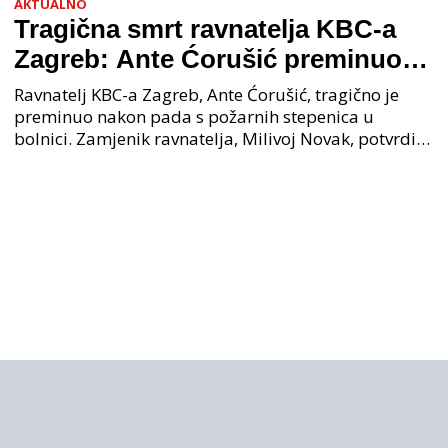
AKTUALNO
Tragična smrt ravnatelja KBC-a
Zagreb: Ante Ćorušić preminuo
nakon pada u bolnici, policija na
Ravnatelj KBC-a Zagreb, Ante Ćorušić, tragično je
mjestu događaja
preminuo nakon pada s požarnih stepenica u
bolnici. Zamjenik ravnatelja, Milivoj Novak, potvrdio
je tužnu vijest o smrti svog kolege. Ministar zdravs