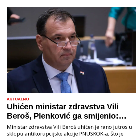
grupi je bilo 4 osobe: jedan je bio "Tata", drugi
AKTUALNO
Uhićen ministar zdravstva Vili
Beroš, Plenković ga smijenio:
Istraga USKOK-a zbog korupcije
Ministar zdravstva Vili Beroš uhićen je rano jutros u
sklopu antikorupcijske akcije PNUSKOK-a, što je