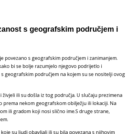
anost s geografskim područjem i
e je povezano s geografskim područjem i zanimanjem.
ko bi se bolje razumjelo njegovo podrijetlo i
s geografskim područjem na kojem su se nositelji ovog
ivjeli ili su došla iz tog područja. U slučaju prezimena
o prema nekom geografskom obilježju ili lokaciji. Na
m ili gradom koji nosi slično ime.S druge strane,
jem.
je su ljudi obavljali ili su bila povezana s njihovim