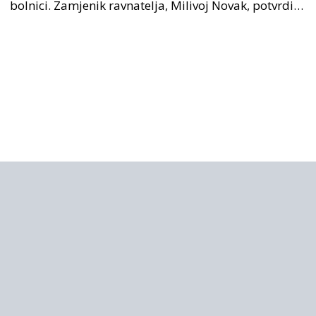
bolnici. Zamjenik ravnatelja, Milivoj Novak, potvrdio
je tužnu vijest o smrti svog kolege. Ministar zdravs