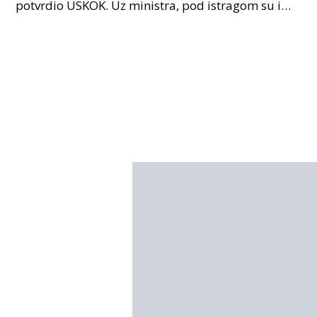
potvrdio USKOK. Uz ministra, pod istragom su i
nekoliko visokopozicioniranih liječnika, uključujuć