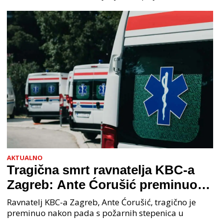
organiziranog kriminaliteta (PNUSKOK). Prema
priopćenju USKOK
AKTUALNO
Tragična smrt ravnatelja KBC-a
Zagreb: Ante Ćorušić preminuo
nakon pada u bolnici, policija na
Ravnatelj KBC-a Zagreb, Ante Ćorušić, tragično je
mjestu događaja
preminuo nakon pada s požarnih stepenica u