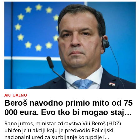
AKTUALNO
Beroš navodno primio mito od 75
000 eura. Evo tko bi mogao stajati
na čelu zločinačkog udruženja
Rano jutros, ministar zdravstva Vili Beroš (HDZ)
uhićen je u akciji koju je predvodio Policijski
nacionalni ured za suzbijanje korupcije i