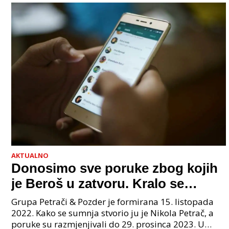
AKTUALNO
Donosimo sve poruke zbog kojih
je Beroš u zatvoru. Kralo se
godinama. Tko će iz vlade biti
Grupa Petrači & Pozder je formirana 15. listopada
sljedeći uhićen?
2022. Kako se sumnja stvorio ju je Nikola Petrač, a
poruke su razmjenjivali do 29. prosinca 2023. U