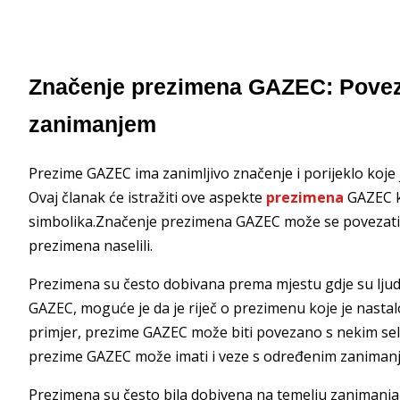
Značenje prezimena GAZEC: Povez
zanimanjem
Prezime GAZEC ima zanimljivo značenje i porijeklo koj
Ovaj članak će istražiti ove aspekte
prezimena
GAZEC ka
simbolika.Značenje prezimena GAZEC može se povezati 
prezimena naselili.
Prezimena su često dobivana prema mjestu gdje su ljudi ž
GAZEC, moguće je da je riječ o prezimenu koje je nastal
primjer, prezime GAZEC može biti povezano s nekim selo
prezime GAZEC može imati i veze s određenim zaniman
Prezimena su često bila dobivena na temelju zanimanja ko