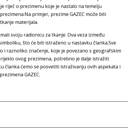
 riječ o prezimenu koje je nastalo na temelju
ji prezimena.Na primjer, prezime GAZEC može biti
tkanje materijala.
u imali svoju radionicu za tkanje. Ova veza između
imboliku, što će biti istraženo u nastavku članka.Sve
i raznoliko značenje, koje je povezano s geografskim
jeklo ovog prezimena, potrebno je dalje istražiti
ku članka ćemo se posvetiti istraživanju ovih aspekata i
za prezimena GAZEC.