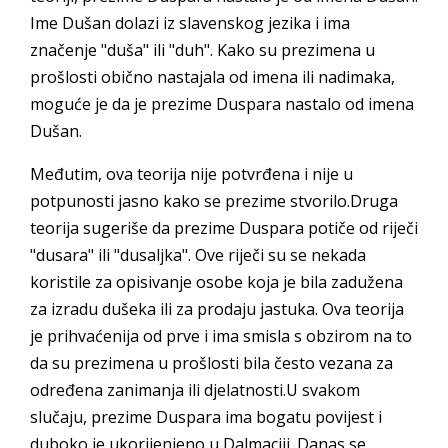
Ime Dušan dolazi iz slavenskog jezika i ima
značenje "duša" ili "duh". Kako su prezimena u
prošlosti obično nastajala od imena ili nadimaka,
moguće je da je prezime Duspara nastalo od imena
Dušan.
Međutim, ova teorija nije potvrđena i nije u
potpunosti jasno kako se prezime stvorilo.Druga
teorija sugeriše da prezime Duspara potiče od riječi
"dusara" ili "dusaljka". Ove riječi su se nekada
koristile za opisivanje osobe koja je bila zadužena
za izradu dušeka ili za prodaju jastuka. Ova teorija
je prihvaćenija od prve i ima smisla s obzirom na to
da su prezimena u prošlosti bila često vezana za
određena zanimanja ili djelatnosti.U svakom
slučaju, prezime Duspara ima bogatu povijest i
duboko je ukorijenjeno u Dalmaciji. Danas se