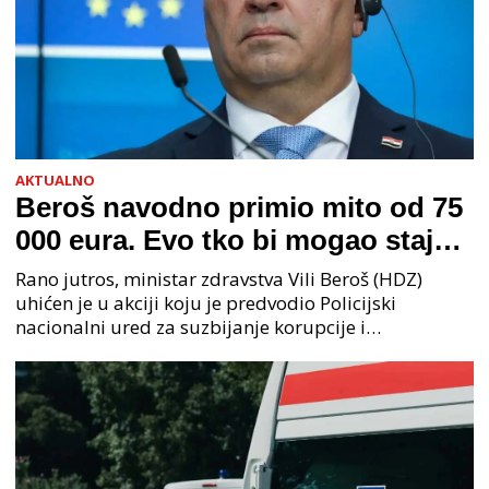
AKTUALNO
Beroš navodno primio mito od 75
000 eura. Evo tko bi mogao stajati
na čelu zločinačkog udruženja
Rano jutros, ministar zdravstva Vili Beroš (HDZ)
uhićen je u akciji koju je predvodio Policijski
nacionalni ured za suzbijanje korupcije i
organiziranog kriminaliteta (PNUSKOK). Prema
priopćenju USKOK