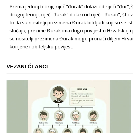
Prema jednoj teoriji, riječ "đurak" dolazi od riječi "đur
drugoj teoriji, riječ "đurak" dolazi od riječi "đurati", što
to da su nositelji prezimena Đurak bili ljudi koji su se 
slučaju, prezime Đurak ima dugu povijest u Hrvatskoj i
se nositelji prezimena Đurak mogu pronaći diljem Hrvat
korijene i obiteljsku povijest.
VEZANI ČLANCI