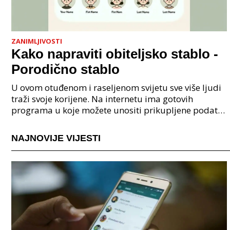
ZANIMLJIVOSTI
Kako napraviti obiteljsko stablo -
Porodično stablo
U ovom otuđenom i raseljenom svijetu sve više ljudi
traži svoje korijene. Na internetu ima gotovih
programa u koje možete unositi prikupljene podatke
o svojoj obitelji, užoj i široj rodbini, nakon čeg
NAJNOVIJE VIJESTI