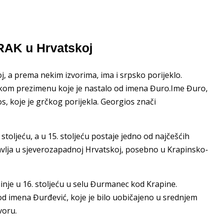
RAK u Hrvatskoj
, a prema nekim izvorima, ima i srpsko porijeklo.
tskom prezimenu koje je nastalo od imena Đuro.Ime Đuro,
s, koje je grčkog porijekla. Georgios znači
toljeću, a u 15. stoljeću postaje jedno od najčešćih
vlja u sjeverozapadnoj Hrvatskoj, posebno u Krapinsko-
nje u 16. stoljeću u selu Đurmanec kod Krapine.
od imena Đurđević, koje je bilo uobičajeno u srednjem
voru.