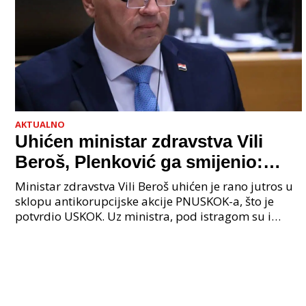
AKTUALNO
Uhićen ministar zdravstva Vili
Beroš, Plenković ga smijenio:
Istraga USKOK-a zbog korupcije
Ministar zdravstva Vili Beroš uhićen je rano jutros u
sklopu antikorupcijske akcije PNUSKOK-a, što je
potvrdio USKOK. Uz ministra, pod istragom su i
nekoliko visokopozicioniranih liječnika, uključujuć