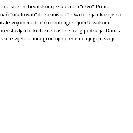
", što u starom hrvatskom jeziku znači "drvo". Prema
 znači "mudrovati" ili "razmišljati". Ova teorija ukazuje na
isticali svojom mudrošću ili inteligencijom.U svakom
 predstavlja dio kulturne baštine ovog područja. Danas
ske i svijeta, a mnogi od njih ponosno njeguju svoje