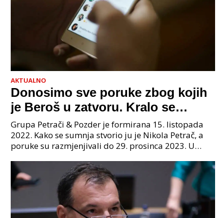
AKTUALNO
Donosimo sve poruke zbog kojih
je Beroš u zatvoru. Kralo se
godinama. Tko će iz vlade biti
Grupa Petrači & Pozder je formirana 15. listopada
sljedeći uhićen?
2022. Kako se sumnja stvorio ju je Nikola Petrač, a
poruke su razmjenjivali do 29. prosinca 2023. U
grupi je bilo 4 osobe: jedan je bio "Tata", drugi