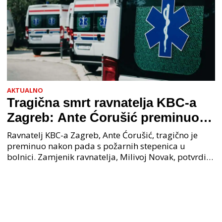
AKTUALNO
Tragična smrt ravnatelja KBC-a
Zagreb: Ante Ćorušić preminuo
nakon pada u bolnici, policija na
Ravnatelj KBC-a Zagreb, Ante Ćorušić, tragično je
mjestu događaja
preminuo nakon pada s požarnih stepenica u
bolnici. Zamjenik ravnatelja, Milivoj Novak, potvrdio
je tužnu vijest o smrti svog kolege. Ministar zdravs