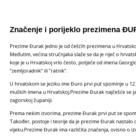
Značenje i porijeklo prezimena ĐU
Prezime Đurak jedno je od češćih prezimena u Hrvatskoj
Međutim, većina stručnjaka slaže se da je riječ o hrva
koje je u Hrvatskoj vrlo često, potječe od imena Georgio
"zemljoradnik" ili "ratnik".
U hrvatskom se jeziku ime Đuro prvi put spominje u 12. s
muških imena u Hrvatskoj.Prezime Đurak najčešće se ja
zagorskoj županiji.
Prema nekim izvorima, prezime Đurak prvi put se spomi
Također, postoje i teorije da je prezime Đurak nastalo 
vijeku.Prezime Đurak ima različita značenja, ovisno o iz