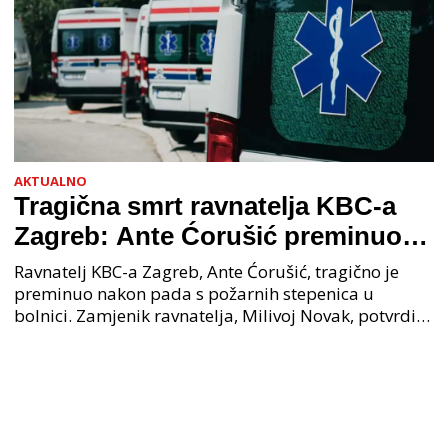
AKTUALNO
Tragična smrt ravnatelja KBC-a
Zagreb: Ante Ćorušić preminuo
nakon pada u bolnici, policija na
Ravnatelj KBC-a Zagreb, Ante Ćorušić, tragično je
mjestu događaja
preminuo nakon pada s požarnih stepenica u
bolnici. Zamjenik ravnatelja, Milivoj Novak, potvrdio
je tužnu vijest o smrti svog kolege. Ministar zdravs