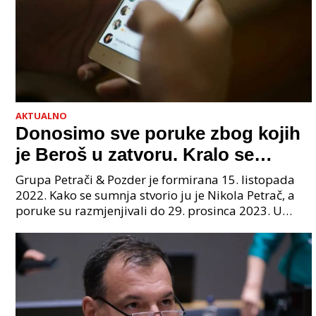
AKTUALNO
Donosimo sve poruke zbog kojih
je Beroš u zatvoru. Kralo se
godinama. Tko će iz vlade biti
Grupa Petrači & Pozder je formirana 15. listopada
sljedeći uhićen?
2022. Kako se sumnja stvorio ju je Nikola Petrač, a
poruke su razmjenjivali do 29. prosinca 2023. U
grupi je bilo 4 osobe: jedan je bio "Tata", drugi