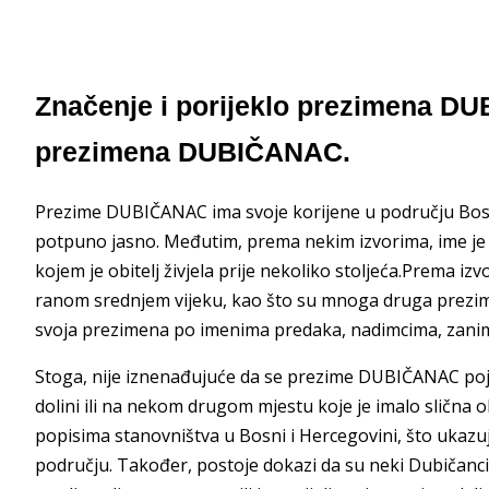
Značenje i porijeklo prezimena DU
prezimena DUBIČANAC.
Prezime DUBIČANAC ima svoje korijene u području Bosn
potpuno jasno. Međutim, prema nekim izvorima, ime je p
kojem je obitelj živjela prije nekoliko stoljeća.Prema i
ranom srednjem vijeku, kao što su mnoga druga prezimen
svoja prezimena po imenima predaka, nadimcima, zaniman
Stoga, nije iznenađujuće da se prezime DUBIČANAC pojav
dolini ili na nekom drugom mjestu koje je imalo slična
popisima stanovništva u Bosni i Hercegovini, što ukazuj
području. Također, postoje dokazi da su neki Dubičanci 