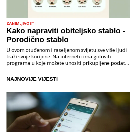
ZANIMLJIVOSTI
Kako napraviti obiteljsko stablo -
Porodično stablo
U ovom otuđenom i raseljenom svijetu sve više ljudi
traži svoje korijene. Na internetu ima gotovih
programa u koje možete unositi prikupljene podatke
o svojoj obitelji, užoj i široj rodbini, nakon čeg
NAJNOVIJE VIJESTI