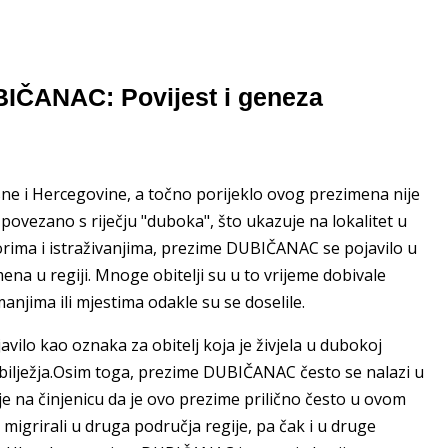
BIČANAC: Povijest i geneza
e i Hercegovine, a točno porijeklo ovog prezimena nije
ovezano s riječju "duboka", što ukazuje na lokalitet u
zvorima i istraživanjima, prezime DUBIČANAC se pojavilo u
a u regiji. Mnoge obitelji su u to vrijeme dobivale
jima ili mjestima odakle su se doselile.
ilo kao oznaka za obitelj koja je živjela u dubokoj
 obilježja.Osim toga, prezime DUBIČANAC često se nalazi u
e na činjenicu da je ovo prezime prilično često u ovom
migrirali u druga područja regije, pa čak i u druge