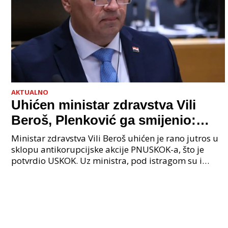
AKTUALNO
Uhićen ministar zdravstva Vili
Beroš, Plenković ga smijenio:
Istraga USKOK-a zbog korupcije
Ministar zdravstva Vili Beroš uhićen je rano jutros u
sklopu antikorupcijske akcije PNUSKOK-a, što je
potvrdio USKOK. Uz ministra, pod istragom su i
nekoliko visokopozicioniranih liječnika, uključujuć