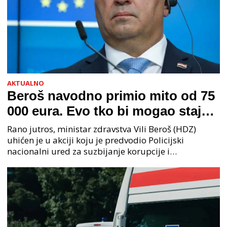
AKTUALNO
Beroš navodno primio mito od 75
000 eura. Evo tko bi mogao stajati
na čelu zločinačkog udruženja
Rano jutros, ministar zdravstva Vili Beroš (HDZ)
uhićen je u akciji koju je predvodio Policijski
nacionalni ured za suzbijanje korupcije i
organiziranog kriminaliteta (PNUSKOK). Prema
priopćenju USKOK