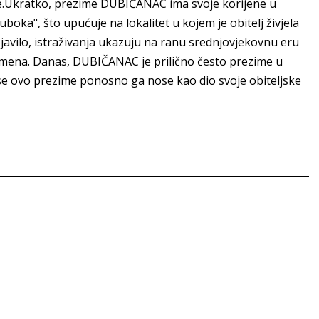
dalje.Ukratko, prezime DUBIČANAC ima svoje korijene u
uboka", što upućuje na lokalitet u kojem je obitelj živjela
javilo, istraživanja ukazuju na ranu srednjovjekovnu eru
zimena. Danas, DUBIČANAC je prilično često prezime u
se ovo prezime ponosno ga nose kao dio svoje obiteljske