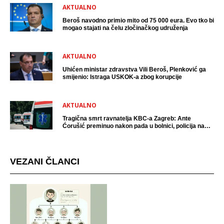
AKTUALNO
Beroš navodno primio mito od 75 000 eura. Evo tko bi
mogao stajati na čelu zločinačkog udruženja
AKTUALNO
Uhićen ministar zdravstva Vili Beroš, Plenković ga
smijenio: Istraga USKOK-a zbog korupcije
AKTUALNO
Tragična smrt ravnatelja KBC-a Zagreb: Ante
Ćorušić preminuo nakon pada u bolnici, policija na
mjestu događaja
VEZANI ČLANCI