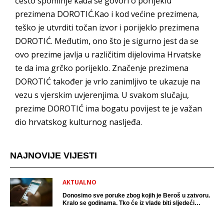
često spominje kada se govori o porijeklu
prezimena DOROTIĆ.Kao i kod većine prezimena,
teško je utvrditi točan izvor i porijeklo prezimena
DOROTIĆ. Međutim, ono što je sigurno jest da se
ovo prezime javlja u različitim dijelovima Hrvatske
te da ima grčko porijeklo. Značenje prezimena
DOROTIĆ također je vrlo zanimljivo te ukazuje na
vezu s vjerskim uvjerenjima. U svakom slučaju,
prezime DOROTIĆ ima bogatu povijest te je važan
dio hrvatskog kulturnog nasljeđa.
NAJNOVIJE VIJESTI
AKTUALNO
Donosimo sve poruke zbog kojih je Beroš u zatvoru.
Kralo se godinama. Tko će iz vlade biti sljedeći
uhićen?