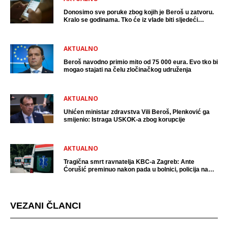
Donosimo sve poruke zbog kojih je Beroš u zatvoru.
Kralo se godinama. Tko će iz vlade biti sljedeći
uhićen?
AKTUALNO
Beroš navodno primio mito od 75 000 eura. Evo tko bi
mogao stajati na čelu zločinačkog udruženja
AKTUALNO
Uhićen ministar zdravstva Vili Beroš, Plenković ga
smijenio: Istraga USKOK-a zbog korupcije
AKTUALNO
Tragična smrt ravnatelja KBC-a Zagreb: Ante
Ćorušić preminuo nakon pada u bolnici, policija na
mjestu događaja
VEZANI ČLANCI