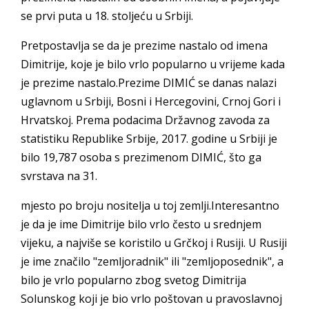
se prvi puta u 18. stoljeću u Srbiji.
Pretpostavlja se da je prezime nastalo od imena
Dimitrije, koje je bilo vrlo popularno u vrijeme kada
je prezime nastalo.Prezime DIMIĆ se danas nalazi
uglavnom u Srbiji, Bosni i Hercegovini, Crnoj Gori i
Hrvatskoj. Prema podacima Državnog zavoda za
statistiku Republike Srbije, 2017. godine u Srbiji je
bilo 19,787 osoba s prezimenom DIMIĆ, što ga
svrstava na 31.
mjesto po broju nositelja u toj zemlji.Interesantno
je da je ime Dimitrije bilo vrlo često u srednjem
vijeku, a najviše se koristilo u Grčkoj i Rusiji. U Rusiji
je ime značilo "zemljoradnik" ili "zemljoposednik", a
bilo je vrlo popularno zbog svetog Dimitrija
Solunskog koji je bio vrlo poštovan u pravoslavnoj