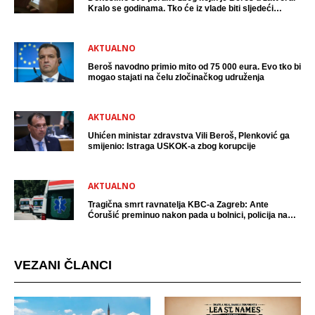
Kralo se godinama. Tko će iz vlade biti sljedeći
uhićen?
AKTUALNO
Beroš navodno primio mito od 75 000 eura. Evo tko bi
mogao stajati na čelu zločinačkog udruženja
AKTUALNO
Uhićen ministar zdravstva Vili Beroš, Plenković ga
smijenio: Istraga USKOK-a zbog korupcije
AKTUALNO
Tragična smrt ravnatelja KBC-a Zagreb: Ante
Ćorušić preminuo nakon pada u bolnici, policija na
mjestu događaja
VEZANI ČLANCI