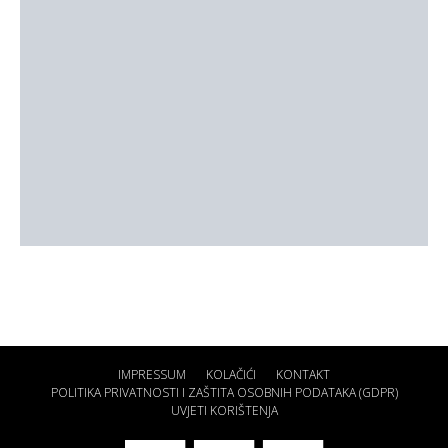
IMPRESSUM
KOLAČIĆI
KONTAKT
POLITIKA PRIVATNOSTI I ZAŠTITA OSOBNIH PODATAKA (GDPR)
UVJETI KORIŠTENJA