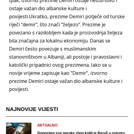
Ipak, izvorno prezime Demiri ostaje neizbrisivo i
ostaje važan dio albanske kulture i
povijesti.Ukratko, prezime Demiri potječe od turske
riječi "demir", što znači "željezo". Prezime je
povezano s razdobljem kada je proizvodnja željeza
bila značajna za lokalnu ekonomiju. Danas se
Demiri često povezuje s muslimanskim
stanovništvom u Albaniji, ali postoje i pravoslavni i
katolički pripadnici ovog prezimena. Iako se u
novije vrijeme zapisuje kao "Demir", izvorno
prezime Demiri ostaje važan dio albanske kulture i
povijesti.
NAJNOVIJE VIJESTI
AKTUALNO
Donosimo sve poruke zbog kojih je Beroš u zatvoru.