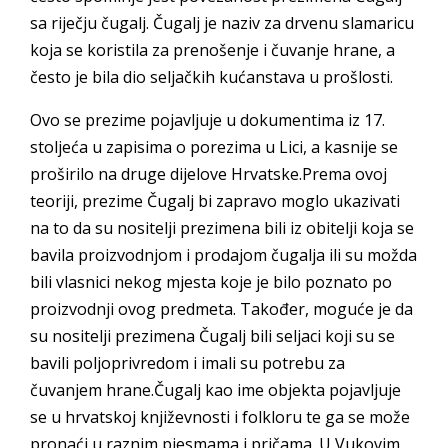
sa riječju čugalj. Čugalj je naziv za drvenu slamaricu
koja se koristila za prenošenje i čuvanje hrane, a
često je bila dio seljačkih kućanstava u prošlosti.
Ovo se prezime pojavljuje u dokumentima iz 17.
stoljeća u zapisima o porezima u Lici, a kasnije se
proširilo na druge dijelove Hrvatske.Prema ovoj
teoriji, prezime Čugalj bi zapravo moglo ukazivati
na to da su nositelji prezimena bili iz obitelji koja se
bavila proizvodnjom i prodajom čugalja ili su možda
bili vlasnici nekog mjesta koje je bilo poznato po
proizvodnji ovog predmeta. Također, moguće je da
su nositelji prezimena Čugalj bili seljaci koji su se
bavili poljoprivredom i imali su potrebu za
čuvanjem hrane.Čugalj kao ime objekta pojavljuje
se u hrvatskoj književnosti i folkloru te ga se može
pronaći u raznim pjesmama i pričama. U Vukovim