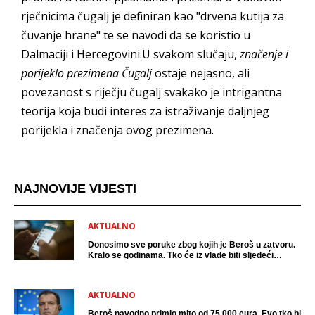
rječnicima čugalj je definiran kao "drvena kutija za
čuvanje hrane" te se navodi da se koristio u
Dalmaciji i Hercegovini.U svakom slučaju,
značenje i
porijeklo prezimena Čugalj
ostaje nejasno, ali
povezanost s riječju čugalj svakako je intrigantna
teorija koja budi interes za istraživanje daljnjeg
porijekla i značenja ovog prezimena.
NAJNOVIJE VIJESTI
AKTUALNO
Donosimo sve poruke zbog kojih je Beroš u zatvoru.
Kralo se godinama. Tko će iz vlade biti sljedeći
uhićen?
AKTUALNO
Beroš navodno primio mito od 75 000 eura. Evo tko bi