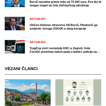
Beroš navodno primio mito od 75 000 eura. Evo tko bi
mogao stajati na čelu zločinačkog udruženja
AKTUALNO
Uhićen ministar zdravstva Vili Beroš, Plenković ga
smijenio: Istraga USKOK-a zbog korupcije
AKTUALNO
Tragična smrt ravnatelja KBC-a Zagreb: Ante
Ćorušić preminuo nakon pada u bolnici, policija na
mjestu događaja
VEZANI ČLANCI