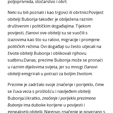
poljoprivreda, stočarstvo i obrt.
Neki su bili poznati i kao trgovci ili obrtnici.Povijest
obitelji Bubonja također je obilježena raznim
društvenim i političkim događajima. Tijekom
povijesti, članovi ove obitelji su se suočili s
izazovima kao što su ratovi, migracije i promjene
političkih režima. Ovi događaji su često utjecali na
živote obitelji Bubonja i oblikovali njihovu
sudbinu.Danas, prezime Bubonja može se pronaći
u raznim dijelovima svijeta, jer su mnogi članovi
obitelji emigrirali u potrazi za boljim životom.
Prezime je zadržalo svoje značenje i porijeklo, čime
se čuva veza s prošlošću i nasljeđem obitelji
Bubonja.Ukratko,
značenje i porijeklo prezimena
Bubonja
ima duboke korijene u povijesti i
genealogiji obitelji. Njegovo značenje je povezano s