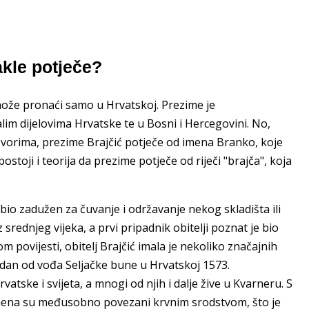
kle potječe?
 može pronaći samo u Hrvatskoj. Prezime je
lim dijelovima Hrvatske te u Bosni i Hercegovini. No,
vorima, prezime Brajčić potječe od imena Branko, koje
ostoji i teorija da prezime potječe od riječi "brajča", koja
bio zadužen za čuvanje i održavanje nekog skladišta ili
srednjeg vijeka, a prvi pripadnik obitelji poznat je bio
kom povijesti, obitelj Brajčić imala je nekoliko značajnih
 jedan od vođa Seljačke bune u Hrvatskoj 1573.
vatske i svijeta, a mnogi od njih i dalje žive u Kvarneru. S
imena su međusobno povezani krvnim srodstvom, što je