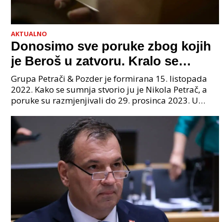
AKTUALNO
Donosimo sve poruke zbog kojih
je Beroš u zatvoru. Kralo se
godinama. Tko će iz vlade biti
Grupa Petrači & Pozder je formirana 15. listopada
sljedeći uhićen?
2022. Kako se sumnja stvorio ju je Nikola Petrač, a
poruke su razmjenjivali do 29. prosinca 2023. U
grupi je bilo 4 osobe: jedan je bio "Tata", drugi