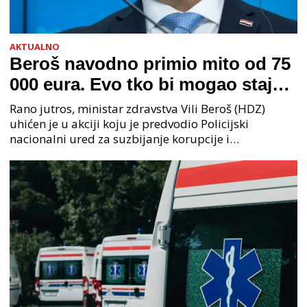
AKTUALNO
Beroš navodno primio mito od 75
000 eura. Evo tko bi mogao stajati
na čelu zločinačkog udruženja
Rano jutros, ministar zdravstva Vili Beroš (HDZ)
uhićen je u akciji koju je predvodio Policijski
nacionalni ured za suzbijanje korupcije i
organiziranog kriminaliteta (PNUSKOK). Prema
priopćenju USKOK