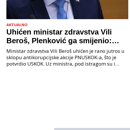
AKTUALNO
Uhićen ministar zdravstva Vili
Beroš, Plenković ga smijenio:
Istraga USKOK-a zbog korupcije
Ministar zdravstva Vili Beroš uhićen je rano jutros u
sklopu antikorupcijske akcije PNUSKOK-a, što je
potvrdio USKOK. Uz ministra, pod istragom su i
nekoliko visokopozicioniranih liječnika, uključujuć