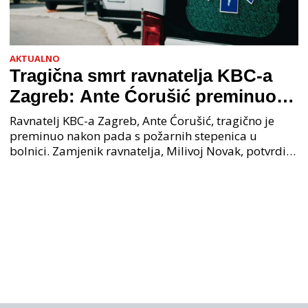
AKTUALNO
Tragična smrt ravnatelja KBC-a
Zagreb: Ante Ćorušić preminuo
nakon pada u bolnici, policija na
Ravnatelj KBC-a Zagreb, Ante Ćorušić, tragično je
mjestu događaja
preminuo nakon pada s požarnih stepenica u
bolnici. Zamjenik ravnatelja, Milivoj Novak, potvrdio
je tužnu vijest o smrti svog kolege. Ministar zdravs