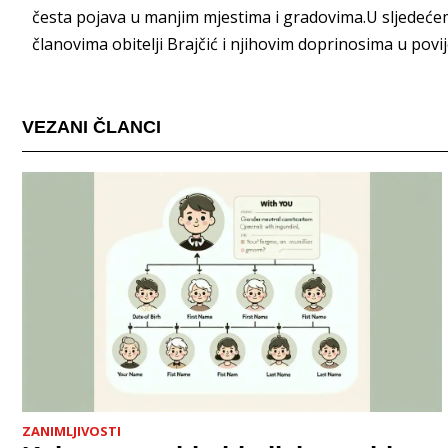
česta pojava u manjim mjestima i gradovima.U sljedeće
članovima obitelji Brajčić i njihovim doprinosima u povije
VEZANI ČLANCI
ZANIMLJIVOSTI