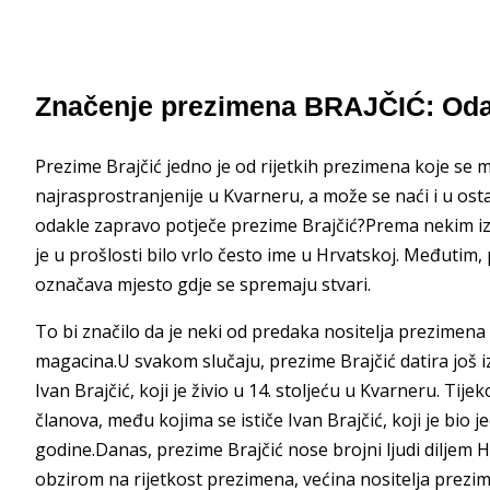
Značenje prezimena BRAJČIĆ: Oda
Prezime Brajčić jedno je od rijetkih prezimena koje se
najrasprostranjenije u Kvarneru, a može se naći i u osta
odakle zapravo potječe prezime Brajčić?Prema nekim iz
je u prošlosti bilo vrlo često ime u Hrvatskoj. Međutim, p
označava mjesto gdje se spremaju stvari.
To bi značilo da je neki od predaka nositelja prezimena 
magacina.U svakom slučaju, prezime Brajčić datira još iz 
Ivan Brajčić, koji je živio u 14. stoljeću u Kvarneru. Tije
članova, među kojima se ističe Ivan Brajčić, koji je bio
godine.Danas, prezime Brajčić nose brojni ljudi diljem Hr
obzirom na rijetkost prezimena, većina nositelja prez