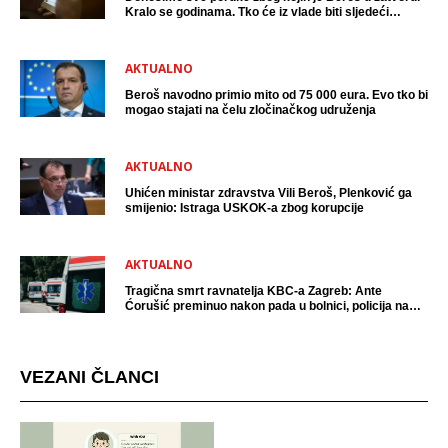
Kralo se godinama. Tko će iz vlade biti sljedeći
uhićen?
AKTUALNO
Beroš navodno primio mito od 75 000 eura. Evo tko bi
mogao stajati na čelu zločinačkog udruženja
AKTUALNO
Uhićen ministar zdravstva Vili Beroš, Plenković ga
smijenio: Istraga USKOK-a zbog korupcije
AKTUALNO
Tragična smrt ravnatelja KBC-a Zagreb: Ante
Ćorušić preminuo nakon pada u bolnici, policija na
mjestu događaja
VEZANI ČLANCI