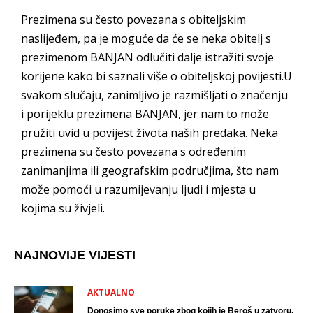
Prezimena su često povezana s obiteljskim
naslijeđem, pa je moguće da će se neka obitelj s
prezimenom BANJAN odlučiti dalje istražiti svoje
korijene kako bi saznali više o obiteljskoj povijesti.U
svakom slučaju, zanimljivo je razmišljati o značenju
i porijeklu prezimena BANJAN, jer nam to može
pružiti uvid u povijest života naših predaka. Neka
prezimena su često povezana s određenim
zanimanjima ili geografskim područjima, što nam
može pomoći u razumijevanju ljudi i mjesta u
kojima su živjeli.
NAJNOVIJE VIJESTI
AKTUALNO
Donosimo sve poruke zbog kojih je Beroš u zatvoru.