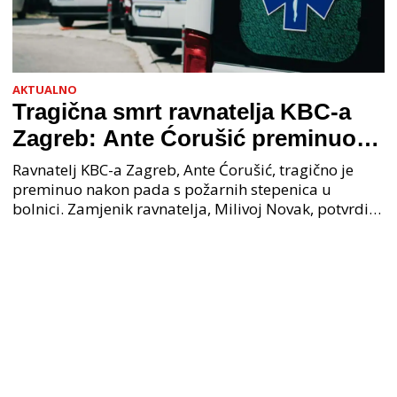
AKTUALNO
Tragična smrt ravnatelja KBC-a
Zagreb: Ante Ćorušić preminuo
nakon pada u bolnici, policija na
Ravnatelj KBC-a Zagreb, Ante Ćorušić, tragično je
mjestu događaja
preminuo nakon pada s požarnih stepenica u
bolnici. Zamjenik ravnatelja, Milivoj Novak, potvrdio
je tužnu vijest o smrti svog kolege. Ministar zdravs