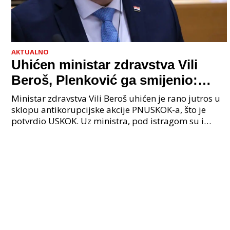
AKTUALNO
Uhićen ministar zdravstva Vili
Beroš, Plenković ga smijenio:
Istraga USKOK-a zbog korupcije
Ministar zdravstva Vili Beroš uhićen je rano jutros u
sklopu antikorupcijske akcije PNUSKOK-a, što je
potvrdio USKOK. Uz ministra, pod istragom su i
nekoliko visokopozicioniranih liječnika, uključujuć