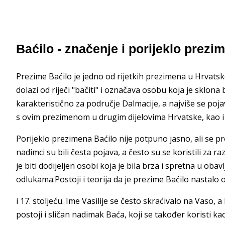
Baćilo - značenje i porijeklo prezi
Prezime Baćilo je jedno od rijetkih prezimena u Hrvats
dolazi od riječi "bačiti" i označava osobu koja je sklona b
karakteristično za područje Dalmacije, a najviše se pojav
s ovim prezimenom u drugim dijelovima Hrvatske, kao i u
Porijeklo prezimena Baćilo nije potpuno jasno, ali se pr
nadimci su bili česta pojava, a često su se koristili z
je biti dodijeljen osobi koja je bila brza i spretna u obav
odlukama.Postoji i teorija da je prezime Baćilo nastalo od
i 17. stoljeću. Ime Vasilije se često skraćivalo na Vaso,
postoji i sličan nadimak Baća, koji se također koristi ka