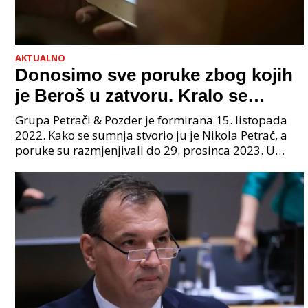
AKTUALNO
Donosimo sve poruke zbog kojih
je Beroš u zatvoru. Kralo se
godinama. Tko će iz vlade biti
Grupa Petrači & Pozder je formirana 15. listopada
sljedeći uhićen?
2022. Kako se sumnja stvorio ju je Nikola Petrač, a
poruke su razmjenjivali do 29. prosinca 2023. U
grupi je bilo 4 osobe: jedan je bio "Tata", drugi