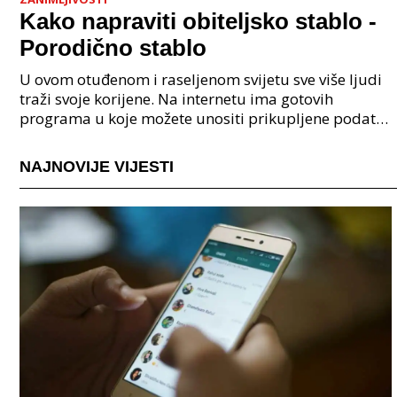
Kako napraviti obiteljsko stablo -
Porodično stablo
U ovom otuđenom i raseljenom svijetu sve više ljudi
traži svoje korijene. Na internetu ima gotovih
programa u koje možete unositi prikupljene podatke
o svojoj obitelji, užoj i široj rodbini, nakon čeg
NAJNOVIJE VIJESTI