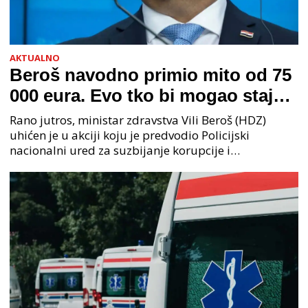
AKTUALNO
Beroš navodno primio mito od 75
000 eura. Evo tko bi mogao stajati
na čelu zločinačkog udruženja
Rano jutros, ministar zdravstva Vili Beroš (HDZ)
uhićen je u akciji koju je predvodio Policijski
nacionalni ured za suzbijanje korupcije i
organiziranog kriminaliteta (PNUSKOK). Prema
priopćenju USKOK