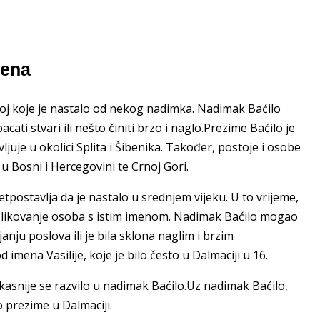
mena
koj koje je nastalo od nekog nadimka. Nadimak Baćilo
acati stvari ili nešto činiti brzo i naglo.Prezime Baćilo je
ljuje u okolici Splita i Šibenika. Također, postoje i osobe
 Bosni i Hercegovini te Crnoj Gori.
etpostavlja da je nastalo u srednjem vijeku. U to vrijeme,
a razlikovanje osoba s istim imenom. Nadimak Baćilo mogao
ljanju poslova ili je bila sklona naglim i brzim
 imena Vasilije, koje je bilo često u Dalmaciji u 16.
 a kasnije se razvilo u nadimak Baćilo.Uz nadimak Baćilo,
o prezime u Dalmaciji.