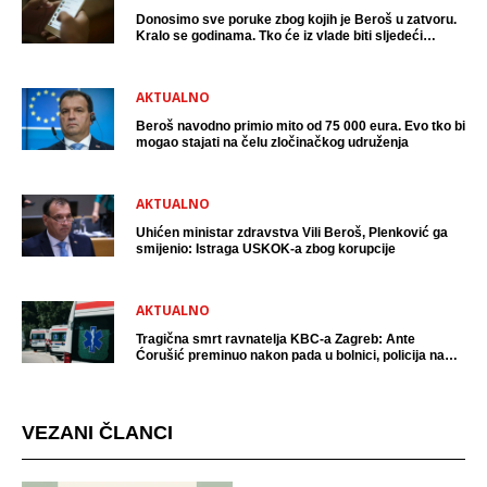
Donosimo sve poruke zbog kojih je Beroš u zatvoru.
Kralo se godinama. Tko će iz vlade biti sljedeći
uhićen?
AKTUALNO
Beroš navodno primio mito od 75 000 eura. Evo tko bi
mogao stajati na čelu zločinačkog udruženja
AKTUALNO
Uhićen ministar zdravstva Vili Beroš, Plenković ga
smijenio: Istraga USKOK-a zbog korupcije
AKTUALNO
Tragična smrt ravnatelja KBC-a Zagreb: Ante
Ćorušić preminuo nakon pada u bolnici, policija na
mjestu događaja
VEZANI ČLANCI