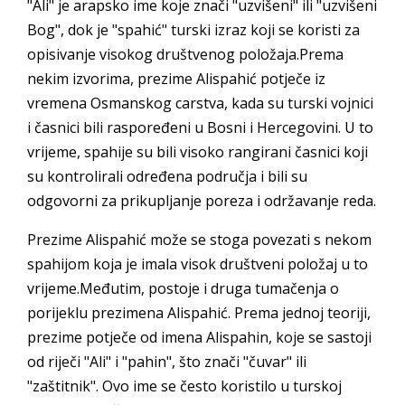
"Ali" je arapsko ime koje znači "uzvišeni" ili "uzvišeni
Bog", dok je "spahić" turski izraz koji se koristi za
opisivanje visokog društvenog položaja.Prema
nekim izvorima, prezime Alispahić potječe iz
vremena Osmanskog carstva, kada su turski vojnici
i časnici bili raspoređeni u Bosni i Hercegovini. U to
vrijeme, spahije su bili visoko rangirani časnici koji
su kontrolirali određena područja i bili su
odgovorni za prikupljanje poreza i održavanje reda.
Prezime Alispahić može se stoga povezati s nekom
spahijom koja je imala visok društveni položaj u to
vrijeme.Međutim, postoje i druga tumačenja o
porijeklu prezimena Alispahić. Prema jednoj teoriji,
prezime potječe od imena Alispahin, koje se sastoji
od riječi "Ali" i "pahin", što znači "čuvar" ili
"zaštitnik". Ovo ime se često koristilo u turskoj