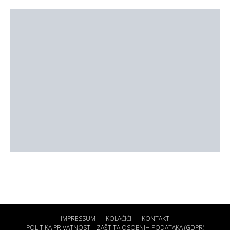
IMPRESSUM
KOLAČIĆI
KONTAKT
POLITIKA PRIVATNOSTI I ZAŠTITA OSOBNIH PODATAKA (GDPR)