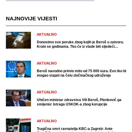
NAJNOVIJE VIJESTI
AKTUALNO
Donosimo sve poruke zbog kojih je Beroš u zatvoru.
Kralo se godinama. Tko će iz vlade biti sljedeći
uhićen?
AKTUALNO
Beroš navodno primio mito od 75 000 eura. Evo tko bi
mogao stajati na čelu zločinačkog udruženja
AKTUALNO
Uhićen ministar zdravstva Vili Beroš, Plenković ga
smijenio: Istraga USKOK-a zbog korupcije
AKTUALNO
Tragična smrt ravnatelja KBC-a Zagreb: Ante