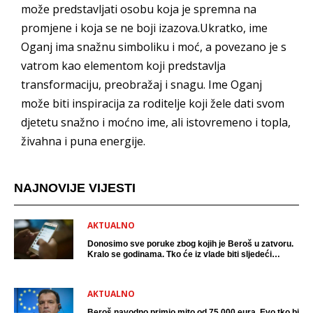
može predstavljati osobu koja je spremna na
promjene i koja se ne boji izazova.Ukratko, ime
Oganj ima snažnu simboliku i moć, a povezano je s
vatrom kao elementom koji predstavlja
transformaciju, preobražaj i snagu. Ime Oganj
može biti inspiracija za roditelje koji žele dati svom
djetetu snažno i moćno ime, ali istovremeno i topla,
živahna i puna energije.
NAJNOVIJE VIJESTI
AKTUALNO
Donosimo sve poruke zbog kojih je Beroš u zatvoru.
Kralo se godinama. Tko će iz vlade biti sljedeći
uhićen?
AKTUALNO
Beroš navodno primio mito od 75 000 eura. Evo tko bi