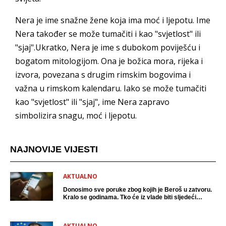
Nera je ime snažne žene koja ima moć i ljepotu. Ime
Nera također se može tumačiti i kao "svjetlost" ili
"sjaj".Ukratko, Nera je ime s dubokom poviješću i
bogatom mitologijom. Ona je božica mora, rijeka i
izvora, povezana s drugim rimskim bogovima i
važna u rimskom kalendaru. Iako se može tumačiti
kao "svjetlost" ili "sjaj", ime Nera zapravo
simbolizira snagu, moć i ljepotu.
NAJNOVIJE VIJESTI
AKTUALNO
Donosimo sve poruke zbog kojih je Beroš u zatvoru.
Kralo se godinama. Tko će iz vlade biti sljedeći
uhićen?
AKTUALNO