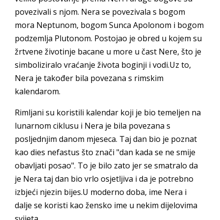
povezivali s njom. Nera se povezivala s bogom
mora Neptunom, bogom Sunca Apolonom i bogom
podzemlja Plutonom. Postojao je obred u kojem su
žrtvene životinje bacane u more u čast Nere, što je
simboliziralo vraćanje života boginji i vodi.Uz to,
Nera je također bila povezana s rimskim
kalendarom.
Rimljani su koristili kalendar koji je bio temeljen na
lunarnom ciklusu i Nera je bila povezana s
posljednjim danom mjeseca. Taj dan bio je poznat
kao dies nefastus što znači "dan kada se ne smije
obavljati posao". To je bilo zato jer se smatralo da
je Nera taj dan bio vrlo osjetljiva i da je potrebno
izbjeći njezin bijes.U moderno doba, ime Nera i
dalje se koristi kao žensko ime u nekim dijelovima
svijeta.