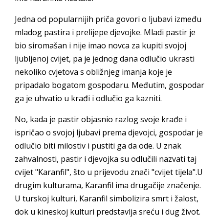
Jedna od popularnijih priča govori o ljubavi između
mladog pastira i prelijepe djevojke. Mladi pastir je
bio siromašan i nije imao novca za kupiti svojoj
ljubljenoj cvijet, pa je jednog dana odlučio ukrasti
nekoliko cvjetova s obližnjeg imanja koje je
pripadalo bogatom gospodaru. Međutim, gospodar
ga je uhvatio u krađi i odlučio ga kazniti.
No, kada je pastir objasnio razlog svoje krađe i
ispričao o svojoj ljubavi prema djevojci, gospodar je
odlučio biti milostiv i pustiti ga da ode. U znak
zahvalnosti, pastir i djevojka su odlučili nazvati taj
cvijet "Karanfil", što u prijevodu znači "cvijet tijela".U
drugim kulturama, Karanfil ima drugačije značenje.
U turskoj kulturi, Karanfil simbolizira smrt i žalost,
dok u kineskoj kulturi predstavlja sreću i dug život.