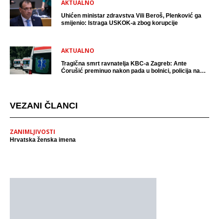
AKTUALNO
Uhićen ministar zdravstva Vili Beroš, Plenković ga
smijenio: Istraga USKOK-a zbog korupcije
AKTUALNO
Tragična smrt ravnatelja KBC-a Zagreb: Ante
Ćorušić preminuo nakon pada u bolnici, policija na
mjestu događaja
VEZANI ČLANCI
ZANIMLJIVOSTI
Hrvatska ženska imena