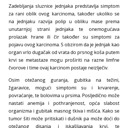
Zadebljanja sluznice jednjaka predstavlja simptom
za rani oblik ovog karcinoma, također ukoliko se
na jednjaku razvija polip u obliku mase prema
unutarnjoj strani jednjaka te onemogućava
prolazak hrane ili čir također su simptomi za
pojavu ovog karcinoma. S obzirom da je jednjak kao
organ vrlo dugačak od vrata do prsnog koša putem
krvi se metastaze mogu proširiti na razne limfne
čvorove i time ovaj karcinom postaje neizlječiv.
Osim otežanog guranja, gubitka na težini,
žgaravice, mogući simptomi su i krvarenje,
povraćanje, te bolovima u prsima. Posljedično može
nastati anemija i pothranjenost, opća slabost
organizma i gubitak masnog tkiva i mišića. Kako se
tumor šiti može pritiskati i dušnik pa može doći do
otežanog disanja i iskašljavanja krvi, te