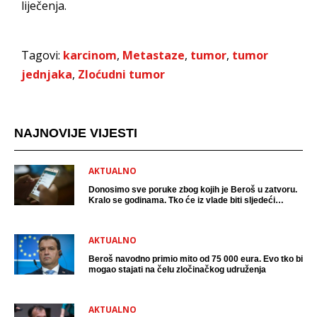
liječenja.
Tagovi:
karcinom
,
Metastaze
,
tumor
,
tumor
jednjaka
,
Zloćudni tumor
NAJNOVIJE VIJESTI
AKTUALNO
Donosimo sve poruke zbog kojih je Beroš u zatvoru.
Kralo se godinama. Tko će iz vlade biti sljedeći
uhićen?
AKTUALNO
Beroš navodno primio mito od 75 000 eura. Evo tko bi
mogao stajati na čelu zločinačkog udruženja
AKTUALNO