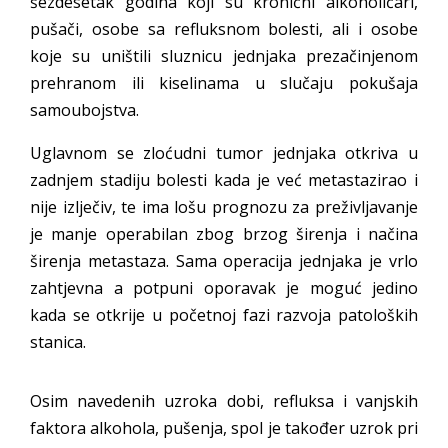
šezdesetak godina koji su kronični alkoholičari,
pušači, osobe sa refluksnom bolesti, ali i osobe
koje su uništili sluznicu jednjaka prezačinjenom
prehranom ili kiselinama u slučaju pokušaja
samoubojstva.
Uglavnom se zloćudni tumor jednjaka otkriva u
zadnjem stadiju bolesti kada je već metastazirao i
nije izlječiv, te ima lošu prognozu za preživljavanje
je manje operabilan zbog brzog širenja i načina
širenja metastaza. Sama operacija jednjaka je vrlo
zahtjevna a potpuni oporavak je moguć jedino
kada se otkrije u početnoj fazi razvoja patoloških
stanica.
Osim navedenih uzroka dobi, refluksa i vanjskih
faktora alkohola, pušenja, spol je također uzrok pri