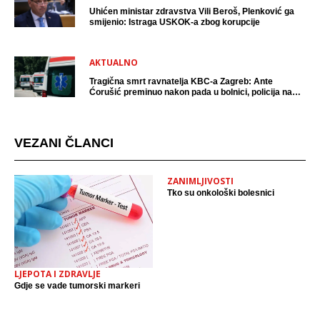
Uhićen ministar zdravstva Vili Beroš, Plenković ga
smijenio: Istraga USKOK-a zbog korupcije
AKTUALNO
Tragična smrt ravnatelja KBC-a Zagreb: Ante
Ćorušić preminuo nakon pada u bolnici, policija na
mjestu događaja
VEZANI ČLANCI
ZANIMLJIVOSTI
Tko su onkološki bolesnici
LJEPOTA I ZDRAVLJE
Gdje se vade tumorski markeri