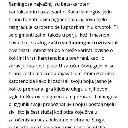
flamingosa najvažniji su beta-karoten,
kantaksantin i astaksantin. Kada flamingosi jedu
hranu bogatu ovim pigmentima, njihovo tijelo
razgrađuje karotenoide i apsorbira ih u krvotok. Ti
se pigmenti zatim talože u perju, koži i masnom
tkivu. To je razlog
zašto su flamingosi ružičasti
ili
crvenkasti. Intenzitet boje može varirati ovisno o
količini i vrsti karotenoida u prehrani, kao i o
zdravlju i starosti ptice. U zatočeništvu, gdje im se
hrana često mora dopunjavati umjetnim izvorima
karotenoida kako bi zadržali svoju boju, jasno je
koliko prehrana igra ključnu ulogu u njihovom
izgledu. Bez ovih pigmenata u prehrani, flamingosi
bi izgubili svoju prepoznatljivu boju i postali bijeli ili
sivi, što je čest slučaj kod ptica koje žive u
zatočeništvu bez adekvatne prehrane. Stoga,
ružičasta boja flamingosa nije samo estetska