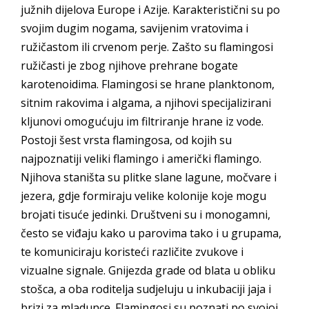
južnih dijelova Europe i Azije. Karakteristični su po
svojim dugim nogama, savijenim vratovima i
ružičastom ili crvenom perje. Zašto su flamingosi
ružičasti je zbog njihove prehrane bogate
karotenoidima. Flamingosi se hrane planktonom,
sitnim rakovima i algama, a njihovi specijalizirani
kljunovi omogućuju im filtriranje hrane iz vode.
Postoji šest vrsta flamingosa, od kojih su
najpoznatiji veliki flamingo i američki flamingo.
Njihova staništa su plitke slane lagune, močvare i
jezera, gdje formiraju velike kolonije koje mogu
brojati tisuće jedinki. Društveni su i monogamni,
često se viđaju kako u parovima tako i u grupama,
te komuniciraju koristeći različite zvukove i
vizualne signale. Gnijezda grade od blata u obliku
stošca, a oba roditelja sudjeluju u inkubaciji jaja i
brizi za mladunce. Flamingosi su poznati po svojoj