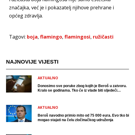
značajka, već je i pokazatelj njihove prehrane i
općeg zdravlja.
Tagovi:
boja
,
flamingo
,
flamingosi
,
ružičasti
NAJNOVIJE VIJESTI
AKTUALNO
Donosimo sve poruke zbog kojih je Beroš u zatvoru.
Kralo se godinama. Tko će iz vlade biti sljedeći
uhićen?
AKTUALNO
Beroš navodno primio mito od 75 000 eura. Evo tko bi
mogao stajati na čelu zločinačkog udruženja