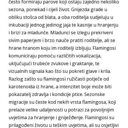
često formiraju parove koji ostaju zajedno nekoliko
sezona, ponekad i cijeli život. Gnijezda grade u
obliku stošca od blata, a oba roditelja sudjeluju u
inkubaciji jednog jedinog jaja te kasnije u hranjenju
i brizi za mladunče. Mladunci se izlegu prekriveni
sivim paperjem i brzo nauče pratiti roditelje, ali se
hrane hranom koju im roditelji izbljuju. Flamingosi
komuniciraju pomoću različitih vokalizacija,
uključujući trubeće zvukove i graktanje, te
vizualnih signala kao što su pokreti glave i krila.
Razlog zašto su flamingosi ružičasti potječe od
karotenoida iz hrane, a intenzitet boje može biti
pokazatelj zdravlja i kondicije ptice. Sezonske
migracije su česte kod nekih vrsta flamingosa, koji
prelaze velike udaljenosti u potrazi za povoljnijim
uvjetima za hranjenje i gniježđenje. Flamingosi su
prilagođeni životu u teškim uvjetima, ali su osjetljivi