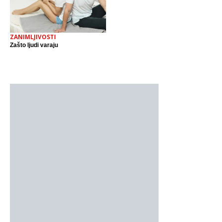
pušku u spavaćoj
ZANIMLJIVOSTI
Zašto ljudi varaju