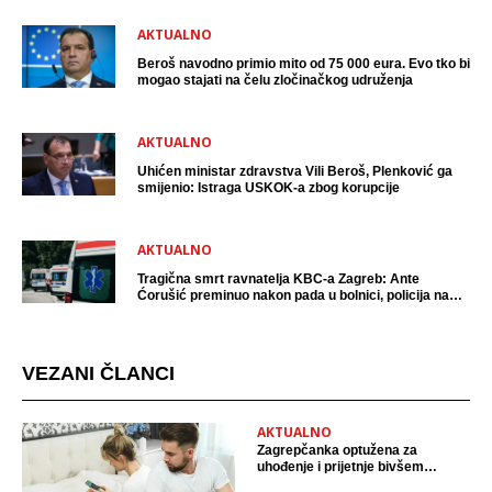
AKTUALNO
Beroš navodno primio mito od 75 000 eura. Evo tko bi
mogao stajati na čelu zločinačkog udruženja
AKTUALNO
Uhićen ministar zdravstva Vili Beroš, Plenković ga
smijenio: Istraga USKOK-a zbog korupcije
AKTUALNO
Tragična smrt ravnatelja KBC-a Zagreb: Ante
Ćorušić preminuo nakon pada u bolnici, policija na
mjestu događaja
VEZANI ČLANCI
AKTUALNO
Zagrepčanka optužena za
uhođenje i prijetnje bivšem
partneru: Strah me, ona ima