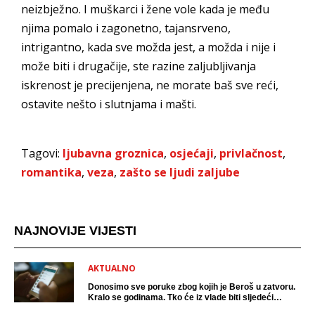
neizbježno. I muškarci i žene vole kada je među
njima pomalo i zagonetno, tajansrveno,
intrigantno, kada sve možda jest, a možda i nije i
može biti i drugačije, ste razine zaljubljivanja
iskrenost je precijenjena, ne morate baš sve reći,
ostavite nešto i slutnjama i mašti.
Tagovi:
ljubavna groznica
,
osjećaji
,
privlačnost
,
romantika
,
veza
,
zašto se ljudi zaljube
NAJNOVIJE VIJESTI
AKTUALNO
Donosimo sve poruke zbog kojih je Beroš u zatvoru.
Kralo se godinama. Tko će iz vlade biti sljedeći
uhićen?