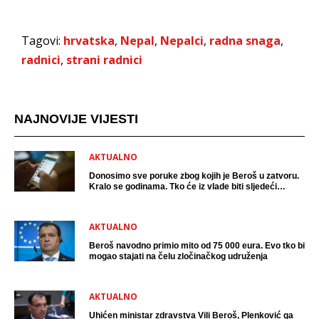
Tagovi:
hrvatska
,
Nepal
,
Nepalci
,
radna snaga
,
radnici
,
strani radnici
NAJNOVIJE VIJESTI
AKTUALNO
Donosimo sve poruke zbog kojih je Beroš u zatvoru.
Kralo se godinama. Tko će iz vlade biti sljedeći
uhićen?
AKTUALNO
Beroš navodno primio mito od 75 000 eura. Evo tko bi
mogao stajati na čelu zločinačkog udruženja
AKTUALNO
Uhićen ministar zdravstva Vili Beroš, Plenković ga