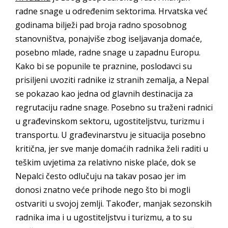
radne snage u određenim sektorima. Hrvatska već
godinama bilježi pad broja radno sposobnog
stanovništva, ponajviše zbog iseljavanja domaće,
posebno mlade, radne snage u zapadnu Europu.
Kako bi se popunile te praznine, poslodavci su
prisiljeni uvoziti radnike iz stranih zemalja, a Nepal
se pokazao kao jedna od glavnih destinacija za
regrutaciju radne snage. Posebno su traženi radnici
u građevinskom sektoru, ugostiteljstvu, turizmu i
transportu. U građevinarstvu je situacija posebno
kritična, jer sve manje domaćih radnika želi raditi u
teškim uvjetima za relativno niske plaće, dok se
Nepalci često odlučuju na takav posao jer im
donosi znatno veće prihode nego što bi mogli
ostvariti u svojoj zemlji. Također, manjak sezonskih
radnika ima i u ugostiteljstvu i turizmu, a to su