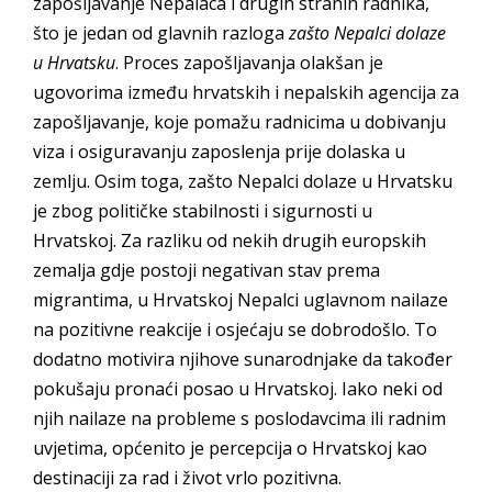
zapošljavanje Nepalaca i drugih stranih radnika,
što je jedan od glavnih razloga
zašto Nepalci dolaze
u Hrvatsku
. Proces zapošljavanja olakšan je
ugovorima između hrvatskih i nepalskih agencija za
zapošljavanje, koje pomažu radnicima u dobivanju
viza i osiguravanju zaposlenja prije dolaska u
zemlju. Osim toga, zašto Nepalci dolaze u Hrvatsku
je zbog političke stabilnosti i sigurnosti u
Hrvatskoj. Za razliku od nekih drugih europskih
zemalja gdje postoji negativan stav prema
migrantima, u Hrvatskoj Nepalci uglavnom nailaze
na pozitivne reakcije i osjećaju se dobrodošlo. To
dodatno motivira njihove sunarodnjake da također
pokušaju pronaći posao u Hrvatskoj. Iako neki od
njih nailaze na probleme s poslodavcima ili radnim
uvjetima, općenito je percepcija o Hrvatskoj kao
destinaciji za rad i život vrlo pozitivna.