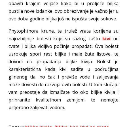
obaviti krajem veljače kako bi u proljeće biljka
pustila nove izdanke, ovo obrezivanje je važno jer u
ovo doba godine biljka još ne ispušta svoje sokove.
Phytophthora krune, te trulež vrata korijena su
najozbiljnije bolesti koje su razlog zašto
kivi
ne
cvate i biljka vidljivo počinje propadati. Ova bolest
uzrokuje spori rast biljke i male žute listove, te
dovodi do propadanja biljke kivija. Bolest je
karakteristična kada kivi sadite u područjima
glinenog tla, no čak i previše vode i zalijevanja
može dovesti do razvoja ovih bolesti. U tom slučaju
vam preostaje da izmalčate tlo oko biljke kivija i
prihranite kvalitetnom zemljom, te nemojte
prtjerano zalijevati vodom.