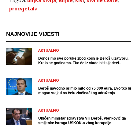
Tagovi:
biljka kivija
,
Biljke
,
kivi
,
kivi ne cvate
,
procvjetala
NAJNOVIJE VIJESTI
AKTUALNO
Donosimo sve poruke zbog kojih je Beroš u zatvoru.
Kralo se godinama. Tko će iz vlade biti sljedeći
uhićen?
AKTUALNO
Beroš navodno primio mito od 75 000 eura. Evo tko bi
mogao stajati na čelu zločinačkog udruženja
AKTUALNO
Uhićen ministar zdravstva Vili Beroš, Plenković ga
smijenio: Istraga USKOK-a zbog korupcije