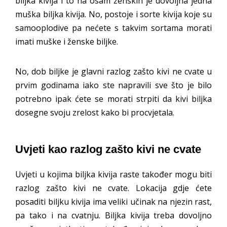
biljka kivija i to na osam ženskih je dovoljna jedna
muška biljka kivija. No, postoje i sorte kivija koje su
samooplodive pa nećete s takvim sortama morati
imati muške i ženske biljke.
No, dob biljke je glavni razlog zašto kivi ne cvate u
prvim godinama iako ste napravili sve što je bilo
potrebno ipak ćete se morati strpiti da kivi biljka
dosegne svoju zrelost kako bi procvjetala.
Uvjeti kao razlog zašto kivi ne cvate
Uvjeti u kojima biljka kivija raste također mogu biti
razlog zašto kivi ne cvate. Lokacija gdje ćete
posaditi biljku kivija ima veliki učinak na njezin rast,
pa tako i na cvatnju. Biljka kivija treba dovoljno