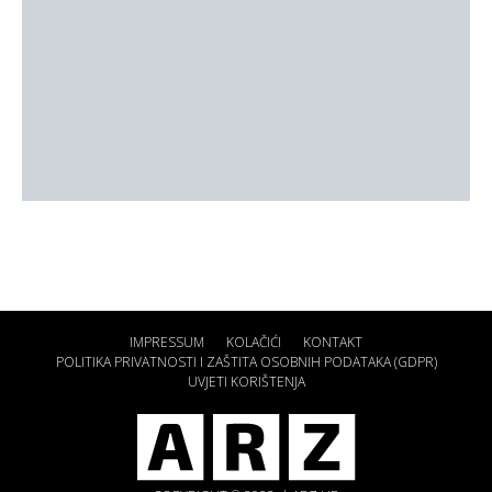
IMPRESSUM
KOLAČIĆI
KONTAKT
POLITIKA PRIVATNOSTI I ZAŠTITA OSOBNIH PODATAKA (GDPR)
UVJETI KORIŠTENJA