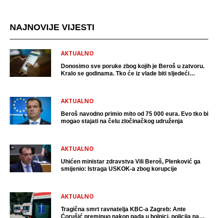
NAJNOVIJE VIJESTI
AKTUALNO
Donosimo sve poruke zbog kojih je Beroš u zatvoru.
Kralo se godinama. Tko će iz vlade biti sljedeći
uhićen?
AKTUALNO
Beroš navodno primio mito od 75 000 eura. Evo tko bi
mogao stajati na čelu zločinačkog udruženja
AKTUALNO
Uhićen ministar zdravstva Vili Beroš, Plenković ga
smijenio: Istraga USKOK-a zbog korupcije
AKTUALNO
Tragična smrt ravnatelja KBC-a Zagreb: Ante
Ćorušić preminuo nakon pada u bolnici, policija na