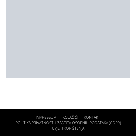
IMPRESSUM
KOLAČIĆI
KONTAKT
POLITIKA PRIVATNOSTI I ZAŠTITA OSOBNIH PODATAKA (GDPR)
UVJETI KORIŠTENJA