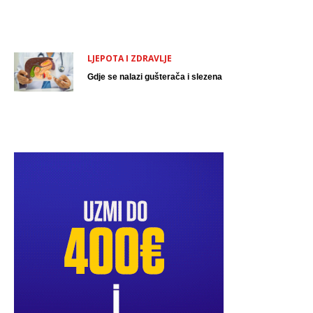
LJEPOTA I ZDRAVLJE
Gdje se nalazi gušterača i slezena