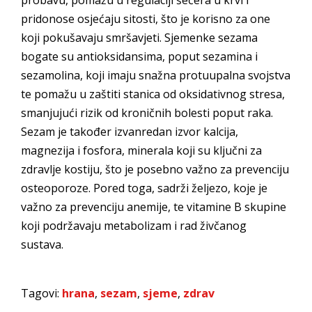
probavu, pomažu u regulaciji šećera u krvi i
pridonose osjećaju sitosti, što je korisno za one
koji pokušavaju smršavjeti. Sjemenke sezama
bogate su antioksidansima, poput sezamina i
sezamolina, koji imaju snažna protuupalna svojstva
te pomažu u zaštiti stanica od oksidativnog stresa,
smanjujući rizik od kroničnih bolesti poput raka.
Sezam je također izvanredan izvor kalcija,
magnezija i fosfora, minerala koji su ključni za
zdravlje kostiju, što je posebno važno za prevenciju
osteoporoze. Pored toga, sadrži željezo, koje je
važno za prevenciju anemije, te vitamine B skupine
koji podržavaju metabolizam i rad živčanog
sustava.
Tagovi:
hrana
,
sezam
,
sjeme
,
zdrav