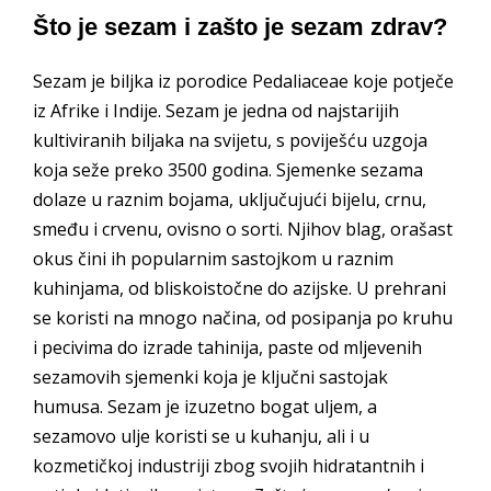
Što je sezam i zašto je sezam zdrav?
Sezam je biljka iz porodice Pedaliaceae koje potječe
iz Afrike i Indije. Sezam je jedna od najstarijih
kultiviranih biljaka na svijetu, s poviješću uzgoja
koja seže preko 3500 godina. Sjemenke sezama
dolaze u raznim bojama, uključujući bijelu, crnu,
smeđu i crvenu, ovisno o sorti. Njihov blag, orašast
okus čini ih popularnim sastojkom u raznim
kuhinjama, od bliskoistočne do azijske. U prehrani
se koristi na mnogo načina, od posipanja po kruhu
i pecivima do izrade tahinija, paste od mljevenih
sezamovih sjemenki koja je ključni sastojak
humusa. Sezam je izuzetno bogat uljem, a
sezamovo ulje koristi se u kuhanju, ali i u
kozmetičkoj industriji zbog svojih hidratantnih i