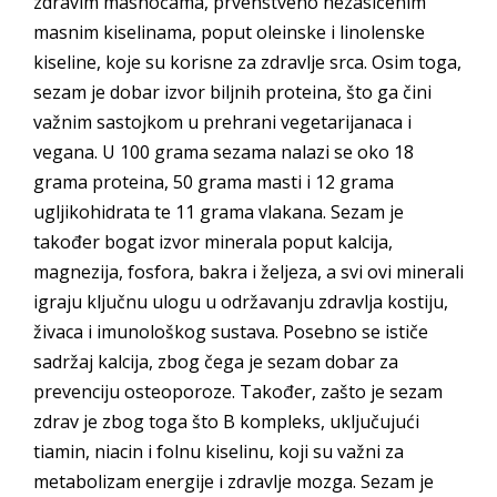
zdravim masnoćama, prvenstveno nezasićenim
masnim kiselinama, poput oleinske i linolenske
kiseline, koje su korisne za zdravlje srca. Osim toga,
sezam je dobar izvor biljnih proteina, što ga čini
važnim sastojkom u prehrani vegetarijanaca i
vegana. U 100 grama sezama nalazi se oko 18
grama proteina, 50 grama masti i 12 grama
ugljikohidrata te 11 grama vlakana. Sezam je
također bogat izvor minerala poput kalcija,
magnezija, fosfora, bakra i željeza, a svi ovi minerali
igraju ključnu ulogu u održavanju zdravlja kostiju,
živaca i imunološkog sustava. Posebno se ističe
sadržaj kalcija, zbog čega je sezam dobar za
prevenciju osteoporoze. Također, zašto je sezam
zdrav je zbog toga što B kompleks, uključujući
tiamin, niacin i folnu kiselinu, koji su važni za
metabolizam energije i zdravlje mozga. Sezam je