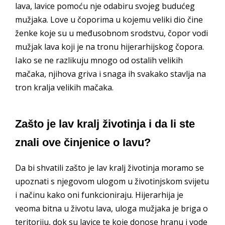
lava, lavice pomoću nje odabiru svojeg budućeg
mužjaka. Love u čoporima u kojemu veliki dio čine
ženke koje su u međusobnom srodstvu, čopor vodi
mužjak lava koji je na tronu hijerarhijskog čopora.
Iako se ne razlikuju mnogo od ostalih velikih
mačaka, njihova griva i snaga ih svakako stavlja na
tron kralja velikih mačaka.
Zašto je lav kralj životinja i da li ste
znali ove činjenice o lavu?
Da bi shvatili zašto je lav kralj životinja moramo se
upoznati s njegovom ulogom u životinjskom svijetu
i načinu kako oni funkcioniraju. Hijerarhija je
veoma bitna u životu lava, uloga mužjaka je briga o
teritoriju, dok su lavice te koje donose hranu i vode