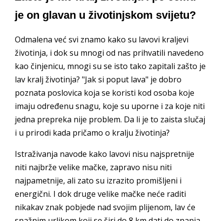
je on glavan u životinjskom svijetu?
Odmalena već svi znamo kako su lavovi kraljevi
životinja, i dok su mnogi od nas prihvatili navedeno
kao činjenicu, mnogi su se isto tako zapitali zašto je
lav kralj životinja? "Jak si poput lava" je dobro
poznata poslovica koja se koristi kod osoba koje
imaju određenu snagu, koje su uporne i za koje niti
jedna prepreka nije problem. Da li je to zaista slučaj
i u prirodi kada pričamo o kralju životinja?
Istraživanja navode kako lavovi nisu najspretnije
niti najbrže velike mačke, zapravo nisu niti
najpametnije, ali zato su izrazito promišljeni i
energični. I dok druge velike mačke neće raditi
nikakav znak pobjede nad svojim plijenom, lav će
snažnim urlikom koji se širi do 8 km dati do znanja