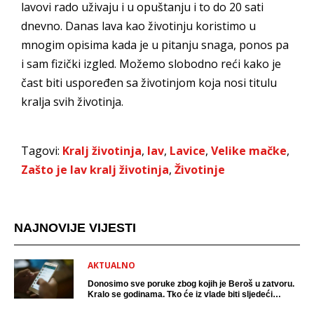
lavovi rado uživaju i u opuštanju i to do 20 sati
dnevno. Danas lava kao životinju koristimo u
mnogim opisima kada je u pitanju snaga, ponos pa
i sam fizički izgled. Možemo slobodno reći kako je
čast biti uspoređen sa životinjom koja nosi titulu
kralja svih životinja.
Tagovi:
Kralj životinja
,
lav
,
Lavice
,
Velike mačke
,
Zašto je lav kralj životinja
,
Životinje
NAJNOVIJE VIJESTI
AKTUALNO
Donosimo sve poruke zbog kojih je Beroš u zatvoru.
Kralo se godinama. Tko će iz vlade biti sljedeći
uhićen?