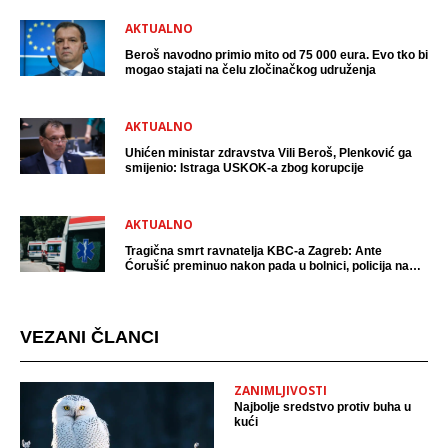
AKTUALNO
Beroš navodno primio mito od 75 000 eura. Evo tko bi
mogao stajati na čelu zločinačkog udruženja
AKTUALNO
Uhićen ministar zdravstva Vili Beroš, Plenković ga
smijenio: Istraga USKOK-a zbog korupcije
AKTUALNO
Tragična smrt ravnatelja KBC-a Zagreb: Ante
Ćorušić preminuo nakon pada u bolnici, policija na
mjestu događaja
VEZANI ČLANCI
ZANIMLJIVOSTI
Najbolje sredstvo protiv buha u
kući