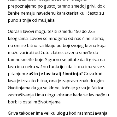
prepoznajemo po gustoj tamno smeđoj grivi, dok
ženke nemaju navedenu karakteristiku i često su
puno sitnije od mužjaka.
Odrasli lavovi mogu težiti između 150 do 225
kilograma. Lavovi se mnogima od nas čine istima,
no oni se bitno razlikuju po boji svojeg krzna koja
može varirati od žuto zlatne, crveno smeđe do
tamnosmeđe boje. Sigurno se pitate da li griva na
lavu ima neku važnu funkciju i da li ona ima veze s
pitanjem
zašto je lav kralj životinja
? Griva kod
lava je izrazito bitna, ona je zapravo znak drugim
životinjama da ga se klone, točnije griva je faktor
zastrašivanja i ima ulogu obrane kada se lav nađe u
borbi s ostalim životinjama.
Griva također ima veliku ulogu kod razmnožavanja