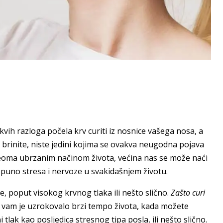
vih razloga počela krv curiti iz nosnice vašega nosa, a
e brinite, niste jedini kojima se ovakva neugodna pojava
veoma ubrzanim načinom života, većina nas se može naći
 puno stresa i nervoze u svakidašnjem životu.
 poput visokog krvnog tlaka ili nešto slično.
Zašto curi
e vam je uzrokovalo brzi tempo života, kada možete
 tlak kao posljedica stresnog tipa posla, ili nešto slično.