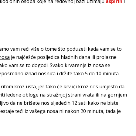
 kod onih osoba koje na redovnoj bazi uzimaju
aspirin
i
 ćemo vam reći više o tome što poduzeti kada vam se to
 nosa
je najčešće posljedica hladnih dana ili prolazne
 ako vam se to dogodi. Svako krvarenje iz nosa se
posredno iznad nosnica i držite tako 5 do 10 minuta.
ritom kroz usta, jer tako će krv ići kroz nos umjesto da
ti ledene obloge na stražnjoj strani vrata ili na gornjem
jivo da ne brišete nos sljedećih 12 sati kako ne biste
prestaje teći iz vašega nosa ni nakon 20 minuta, tada je