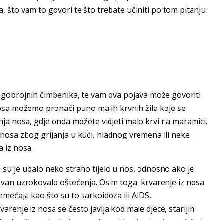
a, što vam to govori te što trebate učiniti po tom pitanju
obrojnih čimbenika, te vam ova pojava može govoriti
osa možemo pronaći puno malih krvnih žila koje se
anja nosa, gdje onda možete vidjeti malo krvi na maramici.
nosa zbog grijanja u kući, hladnog vremena ili neke
 iz nosa.
o su je upalo neko strano tijelo u nos, odnosno ako je
van uzrokovalo oštećenja. Osim toga, krvarenje iz nosa
mećaja kao što su to sarkoidoza ili AIDS,
arenje iz nosa se često javlja kod male djece, starijih