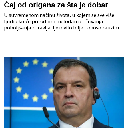
Čaj od origana za šta je dobar
U suvremenom načinu života, u kojem se sve više
ljudi okreće prirodnim metodama očuvanja i
poboljšanja zdravlja, ljekovito bilje ponovo zauzima
važno mjesto. Među brojnim biljkama koje su
cijenjene jo