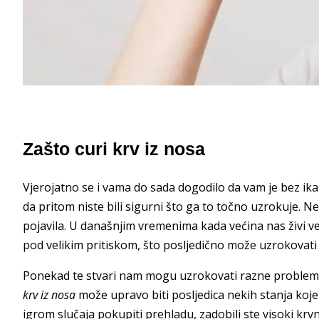
Zašto curi krv iz nosa
Vjerojatno se i vama do sada dogodilo da vam je bez ikak
da pritom niste bili sigurni što ga to točno uzrokuje. N
pojavila. U današnjim vremenima kada većina nas živi 
pod velikim pritiskom, što posljedično može uzrokovati
Ponekad te stvari nam mogu uzrokovati razne probleme,
krv iz nosa
može upravo biti posljedica nekih stanja koj
igrom slučaja pokupiti prehladu, zadobili ste visoki krvni