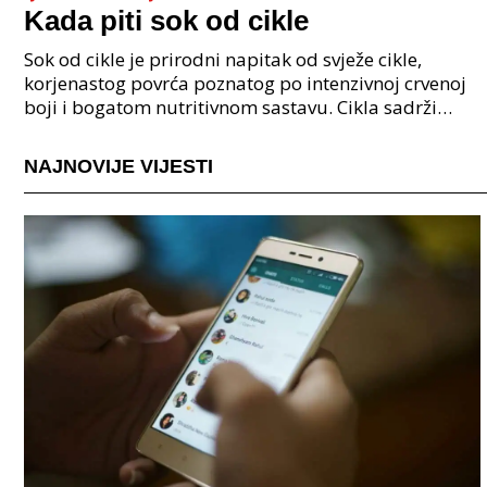
Kada piti sok od cikle
Sok od cikle je prirodni napitak od svježe cikle,
korjenastog povrća poznatog po intenzivnoj crvenoj
boji i bogatom nutritivnom sastavu. Cikla sadrži
obilje vitamina, posebno vitamina C i B kompleksa,
NAJNOVIJE VIJESTI