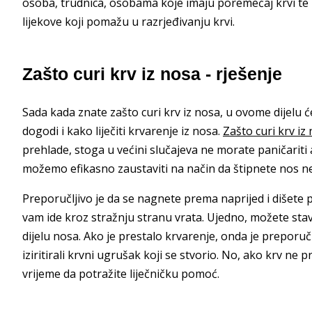
osoba, trudnica, osobama koje imaju poremećaj krvi te
lijekove koji pomažu u razrjeđivanju krvi.
Zašto curi krv iz nosa - rješenje
Sada kada znate zašto curi krv iz nosa, u ovome dijelu
dogodi i kako liječiti krvarenje iz nosa.
Zašto curi krv iz
prehlade, stoga u većini slučajeva ne morate paničariti
možemo efikasno zaustaviti na način da štipnete nos ne
Preporučljivo je da se nagnete prema naprijed i dišete p
vam ide kroz stražnju stranu vrata. Ujedno, možete stavi
dijelu nosa. Ako je prestalo krvarenje, onda je preporučl
iziritirali krvni ugrušak koji se stvorio. No, ako krv ne 
vrijeme da potražite liječničku pomoć.