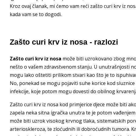
Kroz ovaj članak, mi ćemo vam reći zašto curi krv iz nos
kada vam se to dogodi.
Zašto curi krv iz nosa - razlozi
Zašto curi krv iz nosa
može biti uzrokovano zbog mnog
nešto o vašem zdravstvenom stanju. U unutrašnjosti n
mogu lako oštetiti prilikom stvari kao što je to ispuhiv
No, ponekad se mogu pojaviti suhe korice kod sluznice 
infekcije, koje potom mogu dovesti do obilnog krvarenja
Zašto curi krv iz nosa kod primjerice djece može biti ak
zapela neka sitna igračka unutra te je potom vađenjem 
može biti uzrok visokog krvnog tlaka, sistematskih pore
arterioskleroza, te zloćudnih ili dobroćudnih tumora. Krv