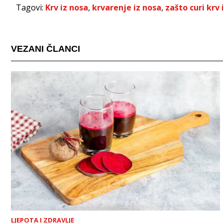
Tagovi:
Krv iz nosa
,
krvarenje iz nosa
,
zašto curi krv 
VEZANI ČLANCI
LJEPOTA I ZDRAVLJE