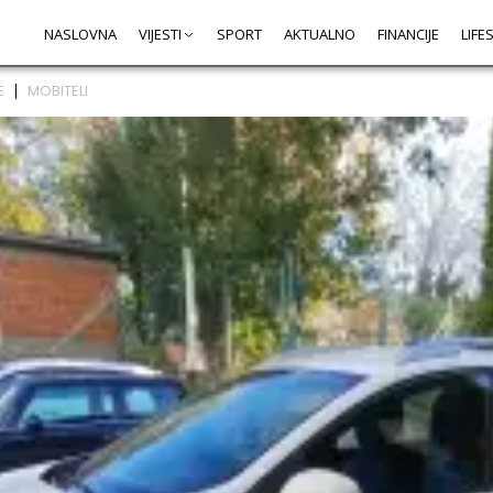
NASLOVNA
VIJESTI
SPORT
AKTUALNO
FINANCIJE
LIFE