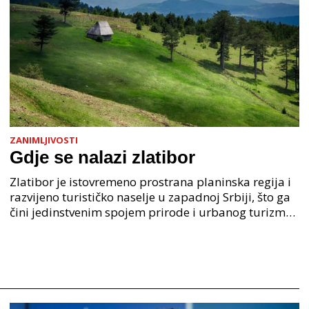
ZANIMLJIVOSTI
Gdje se nalazi zlatibor
Zlatibor je istovremeno prostrana planinska regija i
razvijeno turističko naselje u zapadnoj Srbiji, što ga
čini jedinstvenim spojem prirode i urbanog turizma.
Kada se postavi pitanje gdje se nalazi Z