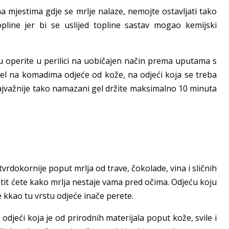
 mjestima gdje se mrlje nalaze, nemojte ostavljati tako
line jer bi se uslijed topline sastav mogao kemijski
u operite u perilici na uobičajen način prema uputama s
 gel na komadima odjeće od kože, na odjeći koja se treba
i najvažnije tako namazani gel držite maksimalno 10 minuta
tvrdokornije poput mrlja od trave, čokolade, vina i sličnih
jetit ćete kako mrlja nestaje vama pred očima. Odjeću koju
 kkao tu vrstu odjeće inače perete.
 odjeći koja je od prirodnih materijala poput kože, svile i