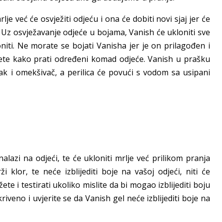
je već će osvježiti odjeću i ona će dobiti novi sjaj jer će
 Uz osvježavanje odjeće u bojama, Vanish će ukloniti sve
ti. Ne morate se bojati Vanisha jer je on prilagođen i
tikete kako prati određeni komad odjeće. Vanish u prašku
ašak i omekšivač, a perilica će povući s vodom sa usipani
nalazi na odjeći, te će ukloniti mrlje već prilikom pranja
 klor, te neće izblijediti boje na vašoj odjeći, niti će
te i testirati ukoliko mislite da bi mogao izblijediti boju
kriveno i uvjerite se da Vanish gel neće izblijediti boje na