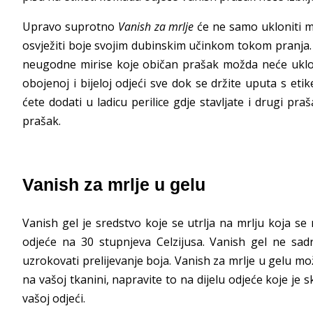
Upravo suprotno
Vanish za mrlje
će ne samo ukloniti mrl
osvježiti boje svojim dubinskim učinkom tokom pranja.
neugodne mirise koje običan prašak možda neće ukloni
obojenoj i bijeloj odjeći sve dok se držite uputa s e
ćete dodati u ladicu perilice gdje stavljate i drugi pr
prašak.
Vanish za mrlje u gelu
Vanish gel je sredstvo koje se utrlja na mrlju koja se 
odjeće na 30 stupnjeva Celzijusa. Vanish gel ne sadrži
uzrokovati prelijevanje boja. Vanish za mrlje u gelu može
na vašoj tkanini, napravite to na dijelu odjeće koje je s
vašoj odjeći.