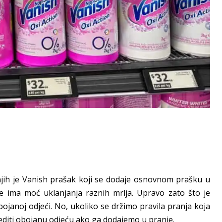
 njih je Vanish prašak koji se dodaje osnovnom prašku u
je ima moć uklanjanja raznih mrlja. Upravo zato što je
bojanoj odjeći. No, ukoliko se držimo pravila pranja koja
jediti obojanu odjeću ako ga dodajemo u pranje.