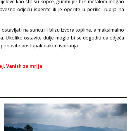
dijelove kao što su kopče, gumbi jer bi s metalom mogao
avezno odjeću isperite ili je operite u perilici rublja na
ostavljati na suncu ili blizu izvora topline, a maksimalno
ta. Ukoliko ostavite dulje moglo bi se dogoditi da odjeća
ije ponovite postupak nakon ispiranja.
ej
,
Vanish za mrlje