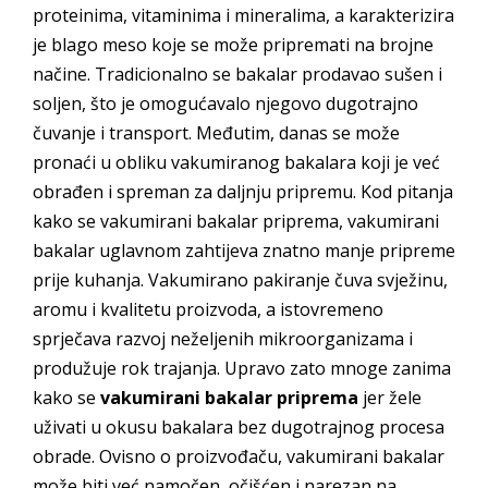
proteinima, vitaminima i mineralima, a karakterizira
je blago meso koje se može pripremati na brojne
načine. Tradicionalno se bakalar prodavao sušen i
soljen, što je omogućavalo njegovo dugotrajno
čuvanje i transport. Međutim, danas se može
pronaći u obliku vakumiranog bakalara koji je već
obrađen i spreman za daljnju pripremu. Kod pitanja
kako se vakumirani bakalar priprema, vakumirani
bakalar uglavnom zahtijeva znatno manje pripreme
prije kuhanja. Vakumirano pakiranje čuva svježinu,
aromu i kvalitetu proizvoda, a istovremeno
sprječava razvoj neželjenih mikroorganizama i
produžuje rok trajanja. Upravo zato mnoge zanima
kako se
vakumirani bakalar priprema
jer žele
uživati u okusu bakalara bez dugotrajnog procesa
obrade. Ovisno o proizvođaču, vakumirani bakalar
može biti već namočen, očišćen i narezan na