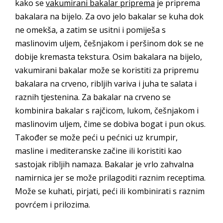
kako se
vakumirani bakalar priprema
je priprema
bakalara na bijelo. Za ovo jelo bakalar se kuha dok
ne omekša, a zatim se usitni i pomiješa s
maslinovim uljem, češnjakom i peršinom dok se ne
dobije kremasta tekstura. Osim bakalara na bijelo,
vakumirani bakalar može se koristiti za pripremu
bakalara na crveno, ribljih variva i juha te salata i
raznih tjestenina. Za bakalar na crveno se
kombinira bakalar s rajčicom, lukom, češnjakom i
maslinovim uljem, čime se dobiva bogat i pun okus.
Također se može peći u pećnici uz krumpir,
masline i mediteranske začine ili koristiti kao
sastojak ribljih namaza. Bakalar je vrlo zahvalna
namirnica jer se može prilagoditi raznim receptima.
Može se kuhati, pirjati, peći ili kombinirati s raznim
povrćem i prilozima.