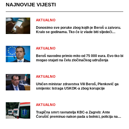
NAJNOVIJE VIJESTI
AKTUALNO
Donosimo sve poruke zbog kojih je Beroš u zatvoru.
Kralo se godinama. Tko će iz vlade biti sljedeći
uhićen?
AKTUALNO
Beroš navodno primio mito od 75 000 eura. Evo tko bi
mogao stajati na čelu zločinačkog udruženja
AKTUALNO
Uhićen ministar zdravstva Vili Beroš, Plenković ga
smijenio: Istraga USKOK-a zbog korupcije
AKTUALNO
Tragična smrt ravnatelja KBC-a Zagreb: Ante
Ćorušić preminuo nakon pada u bolnici, policija na
mjestu događaja