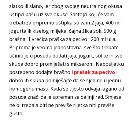
slatko ili slano, jer zbog svojeg neutralnog okusa
uštipci pašu uz sve okuse! Sastojci koji će vam
trebati za pripremu uštipka su vam 2 jaja, 400 ml
jogurta ili kiselog mlijeka, čajna žlica soli, 500 g
brašna, 1 vrećica praška za pecivo i 200 ml ulja.
Priprema je veoma jednostavna, sve što trebate
učiniti je u posudu dodati jaja, jogurt, sol te ih sve
skupa dobro promiješati s mikserom. Naposljetku
postepeno dodajte brašno i
prašak za pecivo
i
dobro ih skupa pomiješajte da se sjedine u jednu
homogenu masu. Kada se tijesto odvaja lagano od
posude znači da je spreman za daljnji rad. Smjesa
ne bi trebala biti ne previše rijetka niti previše
gusta.