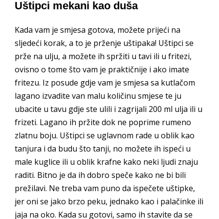
Uštipci mekani kao duša
Kada vam je smjesa gotova, možete prijeći na
sljedeći korak, a to je prženje uštipaka! Uštipci se
prže na ulju, a možete ih spržiti u tavi ili u fritezi,
ovisno o tome što vam je praktičnije i ako imate
fritezu. Iz posude gdje vam je smjesa sa kutlačom
lagano izvadite van malu količinu smjese te ju
ubacite u tavu gdje ste ulili i zagrijali 200 ml ulja ili u
frizeti. Lagano ih pržite dok ne poprime rumeno
zlatnu boju. Uštipci se uglavnom rade u oblik kao
tanjura i da budu što tanji, no možete ih ispeći u
male kuglice ili u oblik krafne kako neki ljudi znaju
raditi. Bitno je da ih dobro speče kako ne bi bili
prežilavi. Ne treba vam puno da ispečete uštipke,
jer oni se jako brzo peku, jednako kao i palačinke ili
jaja na oko. Kada su gotovi, samo ih stavite da se