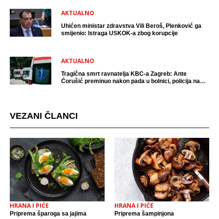
AKTUALNO
Uhićen ministar zdravstva Vili Beroš, Plenković ga
smijenio: Istraga USKOK-a zbog korupcije
AKTUALNO
Tragična smrt ravnatelja KBC-a Zagreb: Ante
Ćorušić preminuo nakon pada u bolnici, policija na
mjestu događaja
VEZANI ČLANCI
HRANA I PIĆE
HRANA I PIĆE
Priprema šparoga sa jajima
Priprema šampinjona