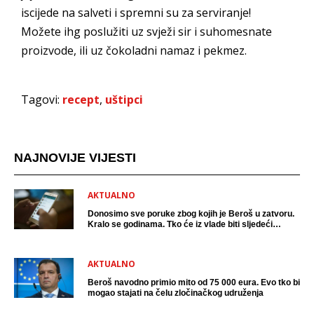
iscijede na salveti i spremni su za serviranje!
Možete ihg poslužiti uz svježi sir i suhomesnate
proizvode, ili uz čokoladni namaz i pekmez.
Tagovi:
recept
,
uštipci
NAJNOVIJE VIJESTI
AKTUALNO
Donosimo sve poruke zbog kojih je Beroš u zatvoru.
Kralo se godinama. Tko će iz vlade biti sljedeći
uhićen?
AKTUALNO
Beroš navodno primio mito od 75 000 eura. Evo tko bi
mogao stajati na čelu zločinačkog udruženja