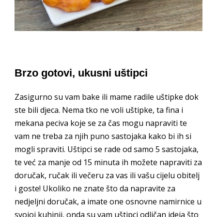
Brzo gotovi, ukusni uštipci
Zasigurno su vam bake ili mame radile uštipke dok
ste bili djeca. Nema tko ne voli uštipke, ta fina i
mekana peciva koje se za čas mogu napraviti te
vam ne treba za njih puno sastojaka kako bi ih si
mogli spraviti. Uštipci se rade od samo 5 sastojaka,
te već za manje od 15 minuta ih možete napraviti za
doručak, ručak ili večeru za vas ili vašu cijelu obitelj
i goste! Ukoliko ne znate što da napravite za
nedjeljni doručak, a imate one osnovne namirnice u
svojoj kuhinji, onda su vam uštipci odličan ideja što