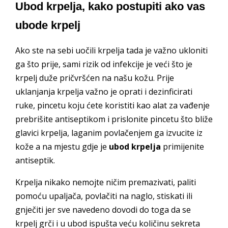
Ubod krpelja, kako postupiti ako vas
ubode krpelj
Ako ste na sebi uočili krpelja tada je važno ukloniti
ga što prije, sami rizik od infekcije je veći što je
krpelj duže pričvršćen na našu kožu. Prije
uklanjanja krpelja važno je oprati i dezinficirati
ruke, pincetu koju ćete koristiti kao alat za vađenje
prebrišite antiseptikom i prislonite pincetu što bliže
glavici krpelja, laganim povlačenjem ga izvucite iz
kože a na mjestu gdje je
ubod krpelja
primijenite
antiseptik.
Krpelja nikako nemojte ničim premazivati, paliti
pomoću upaljača, povlačiti na naglo, stiskati ili
gnječiti jer sve navedeno dovodi do toga da se
krpelj grči i u ubod ispušta veću količinu sekreta