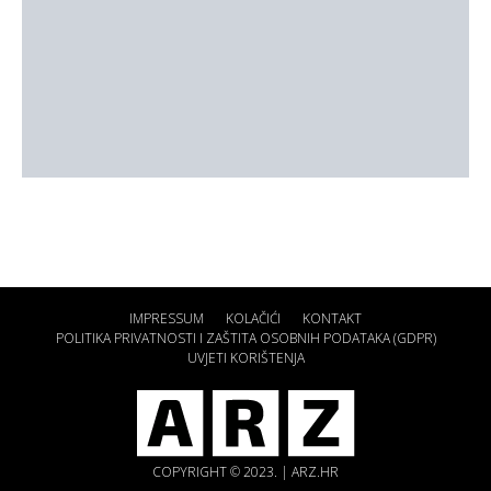
IMPRESSUM
KOLAČIĆI
KONTAKT
POLITIKA PRIVATNOSTI I ZAŠTITA OSOBNIH PODATAKA (GDPR)
UVJETI KORIŠTENJA
COPYRIGHT © 2023. | ARZ.HR