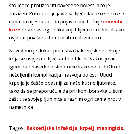
što može prouzročiti navedene bolesti ako je
zaražen. Potrebno je javiti se liječniku ako se kroz 7
dana na mjestu uboda pojavi osip, točnije
crvenilo
kože
prstenastog oblika koji blijedi u sredini, ili ako
osjetite povišenu temperaturu ili zimnicu.
Navedeno je dokaz prisustva bakterijske infekcije
koja se uspješno liječi antibiotikom. Važno je ne
ignorirati navedene simptome kako ne bi došlo do
neželjenih komplikacija i razvoja bolesti. Ubod
krpelja je češće opasniji za naše kućne ljubimce,
tako da se preporučuje da prilikom boravka u šumi
zaštitite svojeg ljubimca s raznim ogrlicama protiv
nametnika.
Tagovi:
Bakterijske infekcije
,
krpelj
,
meningitis
,