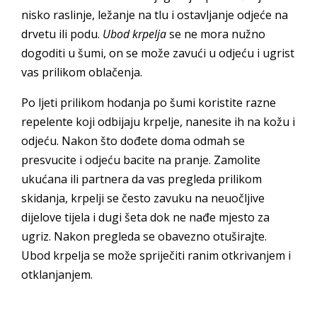
nisko raslinje, ležanje na tlu i ostavljanje odjeće na
drvetu ili podu.
Ubod krpelja
se ne mora nužno
dogoditi u šumi, on se može zavući u odjeću i ugrist
vas prilikom oblačenja.
Po ljeti prilikom hodanja po šumi koristite razne
repelente koji odbijaju krpelje, nanesite ih na kožu i
odjeću. Nakon što dođete doma odmah se
presvucite i odjeću bacite na pranje. Zamolite
ukućana ili partnera da vas pregleda prilikom
skidanja, krpelji se često zavuku na neuočljive
dijelove tijela i dugi šeta dok ne nađe mjesto za
ugriz. Nakon pregleda se obavezno otuširajte.
Ubod krpelja se može spriječiti ranim otkrivanjem i
otklanjanjem.