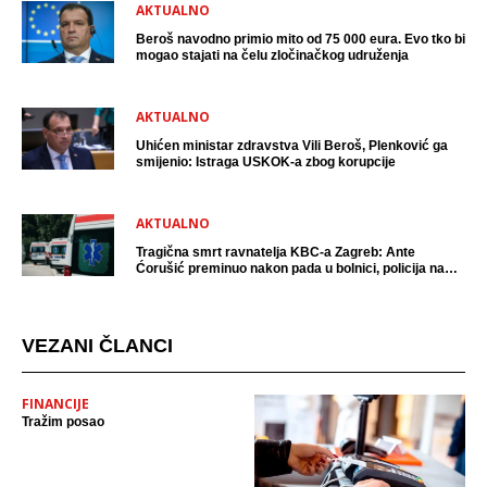
AKTUALNO
Beroš navodno primio mito od 75 000 eura. Evo tko bi
mogao stajati na čelu zločinačkog udruženja
AKTUALNO
Uhićen ministar zdravstva Vili Beroš, Plenković ga
smijenio: Istraga USKOK-a zbog korupcije
AKTUALNO
Tragična smrt ravnatelja KBC-a Zagreb: Ante
Ćorušić preminuo nakon pada u bolnici, policija na
mjestu događaja
VEZANI ČLANCI
FINANCIJE
Tražim posao