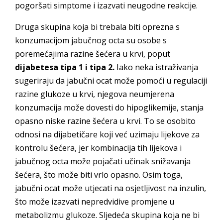
pogoršati simptome i izazvati neugodne reakcije.
Druga skupina koja bi trebala biti oprezna s
konzumacijom jabučnog octa su osobe s
poremećajima razine šećera u krvi, poput
dijabetesa tipa 1 i tipa 2.
Iako neka istraživanja
sugeriraju da jabučni ocat može pomoći u regulaciji
razine glukoze u krvi, njegova neumjerena
konzumacija može dovesti do hipoglikemije, stanja
opasno niske razine šećera u krvi. To se osobito
odnosi na dijabetičare koji već uzimaju lijekove za
kontrolu šećera, jer kombinacija tih lijekova i
jabučnog octa može pojačati učinak snižavanja
šećera, što može biti vrlo opasno. Osim toga,
jabučni ocat može utjecati na osjetljivost na inzulin,
što može izazvati nepredvidive promjene u
metabolizmu glukoze. Sljedeća skupina koja ne bi