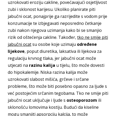
uzrokovati eroziju cakline, povećavajući osjetljivost
zubi i sklonost karijesu. Ukoliko planirate piti
jabučni ocat, ponajprije ga razrijedite s vodom prije
konzumacije te izbjegavati neposredno četkanje
zubi nakon njegova uzimanja kako bi se smanjio
rizik od oštećenja cakline. Također,
tko ne smije piti
jabučni ocat
su osobe koje uzimaju
određene
lijekove
, poput diuretika, laksativa ili lijekova za
regulaciju krvnog tlaka, jer jabučni ocat može
utjecati na
razinu kalija
u tijelu, što može dovesti
do hipokalemije. Niska razina kalija može
uzrokovati slabost mišića, grčeve i srčane
probleme, što može biti posebno opasno za ljude s
već postojećim srčanim tegobama. Tko ne smije piti
jabučni ocat uključuje i ljude s
osteoporozom
ili
sklonošću lomovima kostiju. Budući da kiseline
mogu smanjiti apsorpciju kalcija, to može