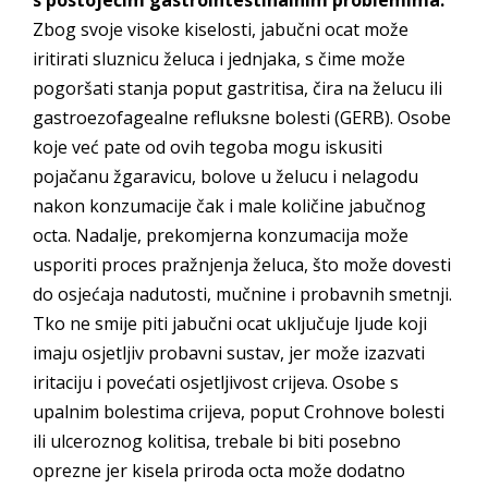
s postojećim gastrointestinalnim problemima.
Zbog svoje visoke kiselosti, jabučni ocat može
iritirati sluznicu želuca i jednjaka, s čime može
pogoršati stanja poput gastritisa, čira na želucu ili
gastroezofagealne refluksne bolesti (GERB). Osobe
koje već pate od ovih tegoba mogu iskusiti
pojačanu žgaravicu, bolove u želucu i nelagodu
nakon konzumacije čak i male količine jabučnog
octa. Nadalje, prekomjerna konzumacija može
usporiti proces pražnjenja želuca, što može dovesti
do osjećaja nadutosti, mučnine i probavnih smetnji.
Tko ne smije piti jabučni ocat uključuje ljude koji
imaju osjetljiv probavni sustav, jer može izazvati
iritaciju i povećati osjetljivost crijeva. Osobe s
upalnim bolestima crijeva, poput Crohnove bolesti
ili ulceroznog kolitisa, trebale bi biti posebno
oprezne jer kisela priroda octa može dodatno