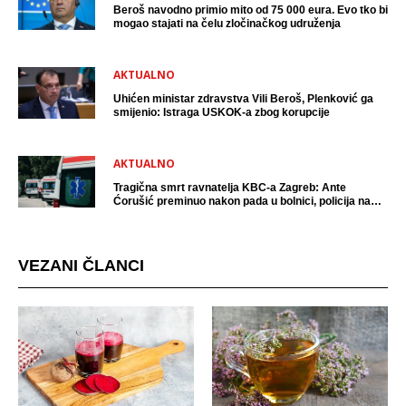
Beroš navodno primio mito od 75 000 eura. Evo tko bi
mogao stajati na čelu zločinačkog udruženja
AKTUALNO
Uhićen ministar zdravstva Vili Beroš, Plenković ga
smijenio: Istraga USKOK-a zbog korupcije
AKTUALNO
Tragična smrt ravnatelja KBC-a Zagreb: Ante
Ćorušić preminuo nakon pada u bolnici, policija na
mjestu događaja
VEZANI ČLANCI