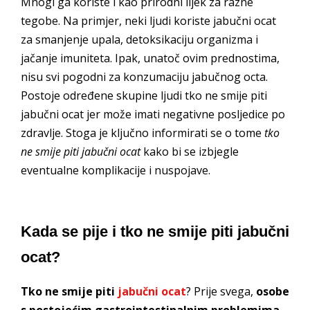
Mnogi ga koriste i kao prirodni lijek za razne
tegobe. Na primjer, neki ljudi koriste jabučni ocat
za smanjenje upala, detoksikaciju organizma i
jačanje imuniteta. Ipak, unatoč ovim prednostima,
nisu svi pogodni za konzumaciju jabučnog octa.
Postoje određene skupine ljudi tko ne smije piti
jabučni ocat jer može imati negativne posljedice po
zdravlje. Stoga je ključno informirati se o tome
tko
ne smije piti jabučni ocat
kako bi se izbjegle
eventualne komplikacije i nuspojave.
Kada se pije i tko ne smije piti jabučni
ocat?
Tko ne smije piti
jabučni ocat
? Prije svega,
osobe