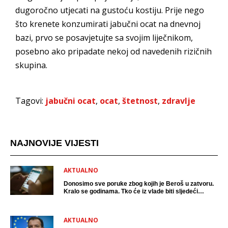
dugoročno utjecati na gustoću kostiju. Prije nego
što krenete konzumirati jabučni ocat na dnevnoj
bazi, prvo se posavjetujte sa svojim liječnikom,
posebno ako pripadate nekoj od navedenih rizičnih
skupina.
Tagovi:
jabučni ocat
,
ocat
,
štetnost
,
zdravlje
NAJNOVIJE VIJESTI
AKTUALNO
Donosimo sve poruke zbog kojih je Beroš u zatvoru.
Kralo se godinama. Tko će iz vlade biti sljedeći
uhićen?
AKTUALNO