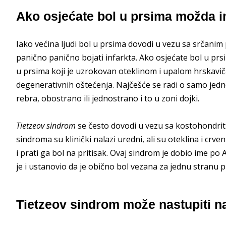
Ako osjećate bol u prsima možda i
Iako većina ljudi bol u prsima dovodi u vezu sa srčanim
panično panično bojati infarkta. Ako osjećate bol u pr
u prsima koji je uzrokovan oteklinom i upalom hrskavič
degenerativnih oštećenja. Najčešće se radi o samo jedn
rebra, obostrano ili jednostrano i to u zoni dojki.
Tietzeov sindrom
se često dovodi u vezu sa kostohondriti
sindroma su klinički nalazi uredni, ali su oteklina i crven
i prati ga bol na pritisak. Ovaj sindrom je dobio ime po
je i ustanovio da je obično bol vezana za jednu stranu p
Tietzeov sindrom može nastupiti na