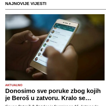
NAJNOVIJE VIJESTI
AKTUALNO
Donosimo sve poruke zbog kojih
je Beroš u zatvoru. Kralo se
godinama. Tko će iz vlade biti