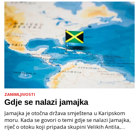
ZANIMLJIVOSTI
Gdje se nalazi jamajka
Jamajka je otočna država smještena u Karipskom
moru. Kada se govori o temi gdje se nalazi Jamajka,
riječ o otoku koji pripada skupini Velikih Antila,
zajedno s Kubom, Hispaniolom i Portorikom. Lokacij