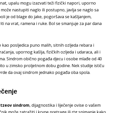
at, upalu mogu izazvati teži fizički napori, uporno
može nastupiti naglo ili postupno, javlja se naglo sa
boli je od blage do jake, pogoršava se kašljanjem,
ti na vrat, ramena i ruke. Bol se smanjuje za par dana
 kao posljedica puno malih, sitnih ozljeda rebara i
nja, upornog kašlja, fizičkih ozljeda i udaraca, ali i
ima. Sindrom obično pogađa djecu i osobe mlađe od 40
ito u zimsko proljetnom dobu godine. Nek studije ističu
 tvrde da ovaj sindrom jednako pogađa oba spola.
ečenje
etzeov sindrom
, dijagnostika i liječenje ovise o vašem
čnik može zatražiti i krvne pretrage ili rtg snimanje kako