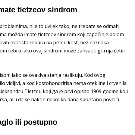
mate tietzeov sindrom
 problemima, nije to uvijek tako, ne trebate se odmah
sima možda imate tietzeov sindrom koji započinje bolom
avih hvatišta rebara na prsnu kost, bez naznaka
om rebru iako ovaj sindrom može zahvatiti gornja četiri
som iako se ova dva stanja razlikuju. Kod ovog
ilo vidljivi, a kod kostohondritisa nema otekline i crvenila
 Aleksandru Tietzeu koji ga je prvi opisao 1909 godine koji
rsa, ali i da se nakon nekoliko dana spontano povlači.
glo ili postupno