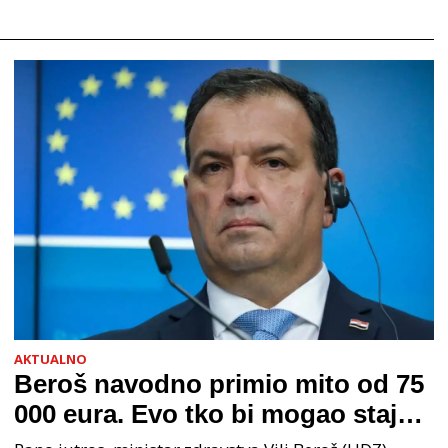
AKTUALNO
Beroš navodno primio mito od 75
000 eura. Evo tko bi mogao stajati
na čelu zločinačkog udruženja