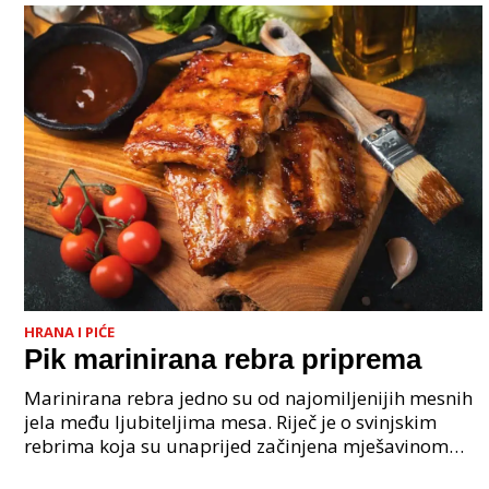
HRANA I PIĆE
Pik marinirana rebra priprema
Marinirana rebra jedno su od najomiljenijih mesnih
jela među ljubiteljima mesa. Riječ je o svinjskim
rebrima koja su unaprijed začinjena mješavinom
začina, ulja i aromatičnih dodataka kako bi meso tij