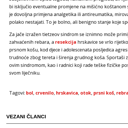
bi isključio eventualne promjene na mišićno koštanom su
je dovoljna primjena analgetika ili antireumatika, mirovan
polako nestajati. To je bolno, ali benigno stanje koje sp
Za jače izražen tietzeov sindrom se iznimno može primi
zahvaćenih rebara, a
resekcija
hrskavice se vrlo rijetk
prsnom košu, kod djece i adolescenata posljedica agres
trudnoće zbog tereta i širenja grudnog koša. Sportaši 
ovim sindromom, kao i radnici koji rade teške fizičke p
svom liječniku.
Tagovi:
bol
,
crvenilo
,
hrskavica
,
otok
,
prsni koš
,
rebr
VEZANI ČLANCI