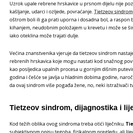
Uzrok upale rebrene hrskavice u prsnom dijelu nije pozn
kašljanje, udarci i ozljede, povraćanje.
Tietzeov sindrom
oštrom boli ili ga prati uporna i dosadna bol, a raspon 
kihanjem, neudobnim položajem u krevetu i može se širi
iako oteklina može trajati dulje.
Većina znanstvenika vjeruje da tietzeov sindrom nastaje
rebrenih hrskavica koje mogu nastati kod snažnog povraća
kao posljedica upalnih procesa u gornjim dišnim putev
godina i češće se javlja u hladnim dobima godine, naroč
da ovaj sindrom više pogađa žene, no, neki istraživači
Tietzeov sindrom, dijagnostika i lij
Kod težih oblika ovog sindroma treba otići liječniku.
Ti
subjektivnom opisu tegoba, fizikalnom pregledu, ali lije