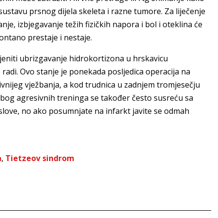
stavu prsnog dijela skeleta i razne tumore. Za liječenje
je, izbjegavanje težih fizičkih napora i bol i oteklina će
ontano prestaje i nestaje.
jeniti ubrizgavanje hidrokortizona u hrskavicu
o radi. Ovo stanje je ponekada posljedica operacija na
ivnijeg vježbanja, a kod trudnica u zadnjem tromjesečju
zbog agresivnih treninga se također često susreću sa
oslove, no ako posumnjate na infarkt javite se odmah
a
,
Tietzeov sindrom