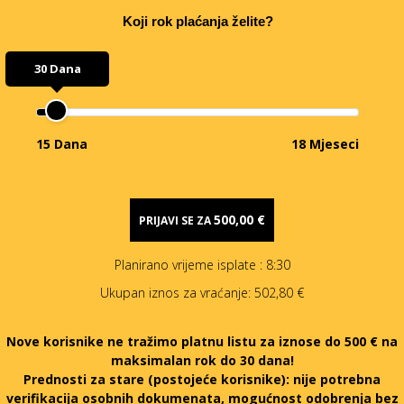
Koji rok plaćanja želite?
30 Dana
15 Dana
18 Mjeseci
500,00 €
PRIJAVI SE ZA
Planirano vrijeme isplate
: 8:30
Ukupan iznos za vraćanje:
502,80 €
Nove korisnike ne tražimo platnu listu za iznose do 500 € na
maksimalan rok do 30 dana!
Prednosti za stare (postojeće korisnike):
nije potrebna
verifikacija osobnih dokumenata, mogućnost odobrenja bez