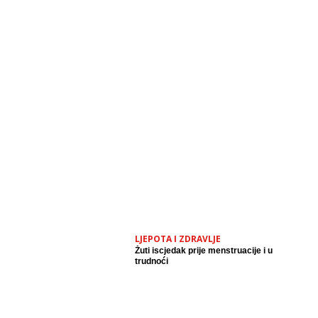
LJEPOTA I ZDRAVLJE
Žuti iscjedak prije menstruacije i u
trudnoći