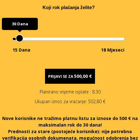
Koji rok plaćanja želite?
30 Dana
15 Dana
18 Mjeseci
500,00 €
PRIJAVI SE ZA
Planirano vrijeme isplate
: 8:30
Ukupan iznos za vraćanje:
502,80 €
Nove korisnike ne tražimo platnu listu za iznose do 500 € na
maksimalan rok do 30 dana!
Prednosti za stare (postojeće korisnike):
nije potrebna
verifikacija osobnih dokumenata, mogućnost odobrenja bez