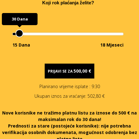
Koji rok plaćanja želite?
30 Dana
15 Dana
18 Mjeseci
500,00 €
PRIJAVI SE ZA
Planirano vrijeme isplate
: 9:30
Ukupan iznos za vraćanje:
502,80 €
Nove korisnike ne tražimo platnu listu za iznose do 500 € na
maksimalan rok do 30 dana!
Prednosti za stare (postojeće korisnike):
nije potrebna
verifikacija osobnih dokumenata, mogućnost odobrenja bez
platne liste