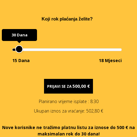
Koji rok plaćanja želite?
30 Dana
15 Dana
18 Mjeseci
500,00 €
PRIJAVI SE ZA
Planirano vrijeme isplate
: 8:30
Ukupan iznos za vraćanje:
502,80 €
Nove korisnike ne tražimo platnu listu za iznose do 500 € na
maksimalan rok do 30 dana!