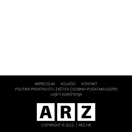
IMPRESSUM
KOLAČIĆI
KONTAKT
POLITIKA PRIVATNOSTI I ZAŠTITA OSOBNIH PODATAKA (GDPR)
UVJETI KORIŠTENJA
COPYRIGHT © 2023. | ARZ.HR