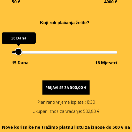
50 €
4000 €
Koji rok plaćanja želite?
30 Dana
15 Dana
18 Mjeseci
500,00 €
PRIJAVI SE ZA
Planirano vrijeme isplate
: 8:30
Ukupan iznos za vraćanje:
502,80 €
Nove korisnike ne tražimo platnu listu za iznose do 500 € na