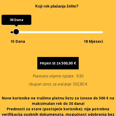
Koji rok plaćanja želite?
30 Dana
15 Dana
18 Mjeseci
500,00 €
PRIJAVI SE ZA
Planirano vrijeme isplate
: 9:30
Ukupan iznos za vraćanje:
502,80 €
Nove korisnike ne tražimo platnu listu za iznose do 500 € na
maksimalan rok do 30 dana!
Prednosti za stare (postojeće korisnike):
nije potrebna
verifikacija osobnih dokumenata, mogućnost odobrenja bez