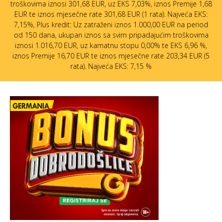
troškovima iznosi 301,68 EUR, uz EKS 7,03%, iznos Premije 1,68
EUR te iznos mjesečne rate 301,68 EUR (1 rata). Najveća EKS:
7,15%, Plus kredit: Uz zatraženi iznos 1.000,00 EUR na period
od 150 dana, ukupan iznos sa svim pripadajućim troškovima
iznosi 1.016,70 EUR, uz kamatnu stopu 0,00% te EKS 6,96 %,
iznos Premije 16,70 EUR te iznos mjesečne rate 203,34 EUR (5
rata). Najveća EKS: 7,15 %