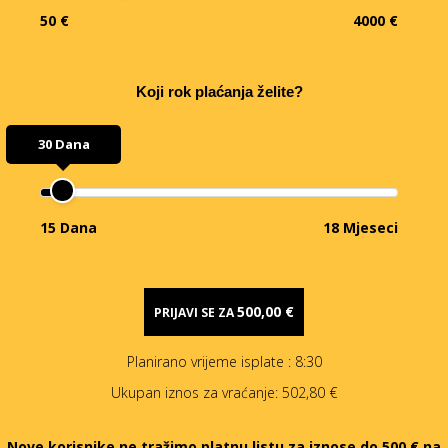
50 €
4000 €
Koji rok plaćanja želite?
30 Dana
15 Dana
18 Mjeseci
500,00 €
PRIJAVI SE ZA
Planirano vrijeme isplate
: 8:30
Ukupan iznos za vraćanje:
502,80 €
Nove korisnike ne tražimo platnu listu za iznose do 500 € na