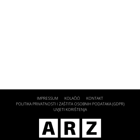
IMPRESSUM
KOLAČIĆI
KONTAKT
POLITIKA PRIVATNOSTI I ZAŠTITA OSOBNIH PODATAKA (GDPR)
UVJETI KORIŠTENJA