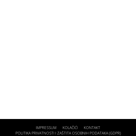
IMPRESSUM
KOLAČIĆI
KONTAKT
POLITIKA PRIVATNOSTI I ZAŠTITA OSOBNIH PODATAKA (GDPR)