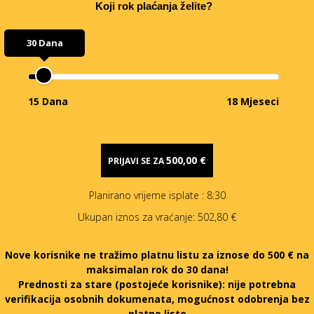
Koji rok plaćanja želite?
30 Dana
15 Dana
18 Mjeseci
500,00 €
PRIJAVI SE ZA
Planirano vrijeme isplate
: 8:30
Ukupan iznos za vraćanje:
502,80 €
Nove korisnike ne tražimo platnu listu za iznose do 500 € na
maksimalan rok do 30 dana!
Prednosti za stare (postojeće korisnike):
nije potrebna
verifikacija osobnih dokumenata, mogućnost odobrenja bez
platne liste