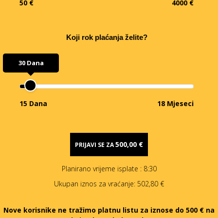
50 €
4000 €
Koji rok plaćanja želite?
30 Dana
15 Dana
18 Mjeseci
500,00 €
PRIJAVI SE ZA
Planirano vrijeme isplate
: 8:30
Ukupan iznos za vraćanje:
502,80 €
Nove korisnike ne tražimo platnu listu za iznose do 500 € na